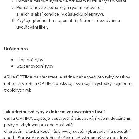
Pomáhá mladým rybám ve zdravém růstu a vybarvování.
Pomáhá nově zakoupeným rybám zotavit se
z jejich slabší kondice (v důsledku přepravy).
Zvyšuje plodnost a napomáhá při tření – dozrávání a
uvolňování jiker.
Určeno pro
Tropické ryby
Studenovodní ryby
eSHa OPTIMA nepředstavuje žádné nebezpečí pro ryby, rostliny
nebo filtry. eSHa OPTIMA poskytuje vynikající výsledky, zejména u
tropických ryb.
Jak udržím své ryby v dobrém zdravotním stavu?
eSHa OPTIMA zajišťuje dostatečné zásobování všemi důležitými
prvky nezbytnými pro odolnost vůči
chorobám, stavbu kostí, růst, vývoj svalů, vybarvování a sexuální
apetit. Správné prostředí má však také významný vliv na zdraví