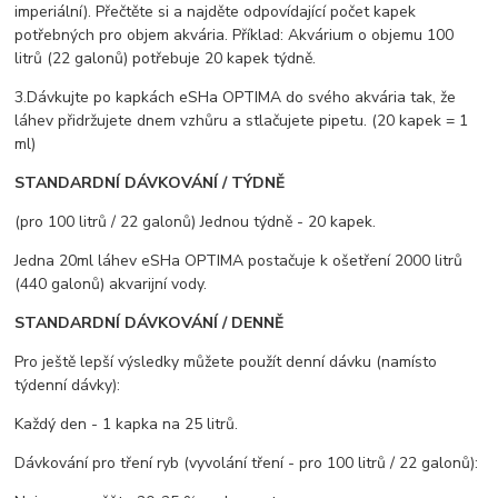
imperiální). Přečtěte si a najděte odpovídající počet kapek
potřebných pro objem akvária. Příklad: Akvárium o objemu 100
litrů (22 galonů) potřebuje 20 kapek týdně.
3.Dávkujte po kapkách eSHa OPTIMA do svého akvária tak, že
láhev přidržujete dnem vzhůru a stlačujete pipetu. (20 kapek = 1
ml)
STANDARDNÍ DÁVKOVÁNÍ / TÝDNĚ
(pro 100 litrů / 22 galonů) Jednou týdně - 20 kapek.
Jedna 20ml láhev eSHa OPTIMA postačuje k ošetření 2000 litrů
(440 galonů) akvarijní vody.
STANDARDNÍ DÁVKOVÁNÍ / DENNĚ
Pro ještě lepší výsledky můžete použít denní dávku (namísto
týdenní dávky):
Každý den - 1 kapka na 25 litrů.
Dávkování pro tření ryb (vyvolání tření - pro 100 litrů / 22 galonů):