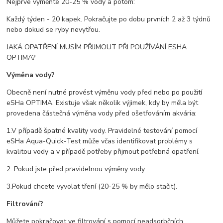
Nejprve vyměňte 20-25 % vody a potom:
Každý týden - 20 kapek. Pokračujte po dobu prvních 2 až 3 týdnů
nebo dokud se ryby nevytřou.
JAKÁ OPATŘENÍ MUSÍM PŘIJMOUT PŘI POUŽÍVÁNÍ ESHA
OPTIMA?
Výměna vody?
Obecně není nutné provést výměnu vody před nebo po použití
eSHa OPTIMA. Existuje však několik výjimek, kdy by měla být
provedena částečná výměna vody před ošetřováním akvária:
1.V případě špatné kvality vody. Pravidelné testování pomocí
eSHa Aqua-Quick-Test může včas identifikovat problémy s
kvalitou vody a v případě potřeby přijmout potřebná opatření.
2. Pokud jste před pravidelnou výměny vody.
3.Pokud chcete vyvolat tření (20-25 % by mělo stačit).
Filtrování?
Můžete pokračovat ve filtrování s pomocí neadsorbčních