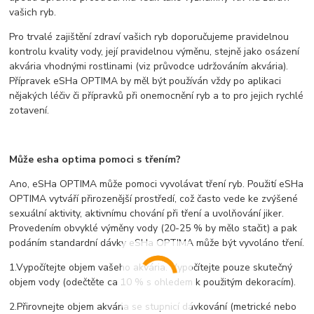
vašich ryb.
Pro trvalé zajištění zdraví vašich ryb doporučujeme pravidelnou
kontrolu kvality vody, její pravidelnou výměnu, stejně jako osázení
akvária vhodnými rostlinami (viz průvodce udržováním akvária).
Přípravek eSHa OPTIMA by měl být používán vždy po aplikaci
nějakých léčiv či přípravků při onemocnění ryb a to pro jejich rychlé
zotavení.
Může esha optima pomoci s třením?
Ano, eSHa OPTIMA může pomoci vyvolávat tření ryb. Použití
eSHa
OPTIMA vytváří přirozenější prostředí, což často vede ke zvýšené
sexuální aktivity, aktivnímu chování při tření a uvolňování jiker.
Provedením obvyklé výměny vody (20-25 % by mělo stačit) a pak
podáním standardní dávky eSHa OPTIMA může být vyvoláno tření.
1.Vypočítejte objem vašeho akvária. Vypočítejte pouze skutečný
objem vody (odečtěte ca 10 % s ohledem k použitým dekoracím).
2.Přirovnejte objem akvária se stupnicí dávkování (metrické nebo