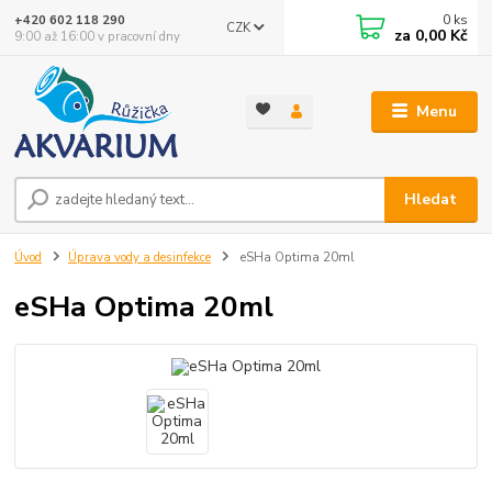
0
ks
+420 602 118 290
CZK
za
0,00 Kč
9:00 až 16:00 v pracovní dny
Menu
Hledat
Úvod
Úprava vody a desinfekce
eSHa Optima 20ml
eSHa Optima 20ml