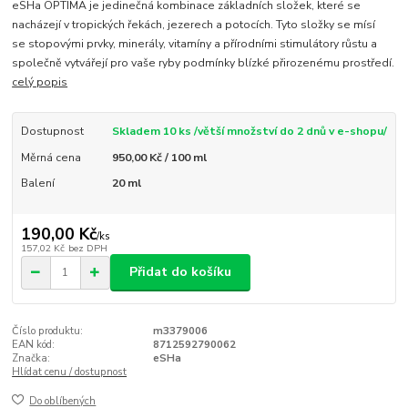
eSHa OPTIMA je jedinečná kombinace základních složek, které se
nacházejí v tropických řekách, jezerech a potocích. Tyto složky se mísí
se stopovými prvky, minerály, vitamíny a přírodními stimulátory růstu a
společně vytvářejí pro vaše ryby podmínky blízké přirozenému prostředí.
celý popis
Dostupnost
Skladem 10 ks /větší množství do 2 dnů v e-shopu/
Měrná cena
950,00 Kč / 100 ml
Balení
20 ml
190,00 Kč
/
ks
157,02 Kč
bez DPH
Přidat do košíku
Číslo produktu:
m3379006
EAN kód:
8712592790062
Značka:
eSHa
Hlídat cenu / dostupnost
Do oblíbených