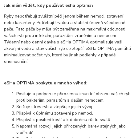
Jak mám vědět, kdy používat esha optima?
Ryby nepotřebují zvláštní péči jenom během nemoci, zotavení
nebo karantény. Potřebují trvalou a stabilní úroveň všeobecné
péče. Tato péče by měla být zaměřena na maximální odolnosti
vašich ryb proti infekcím, parazitům, zraněním a nemocem.
Týdenní nebo denní dávka s eSHa OPTIMA optimalizuje vaši
akvarijní vodu a stav vašich ryb se zlepší. eSHa OPTIMA pomáhá
minimalizovat počet ryb, které by jinak podlehly v případě
onemocnění.
eSHa OPTIMA poskytuje mnoho výhod:
Posiluje a podporuje přirozenou imunitní obranu vašich ryb
proti bakteriím, parazitům a dalším nemocem.
Snižuje stres ryb a zlepšuje jejich vývoj.
Přispívá k úplnému zotavení po nemoci.
Přispívá k posilení kostí a k dobrému růstu svalů.
Napomáhá rozvoji jejich přirozených barev stejných jako
v přírodě.