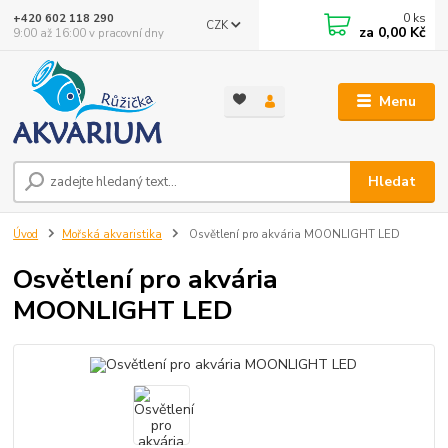
0
ks
+420 602 118 290
CZK
za
0,00 Kč
9:00 až 16:00 v pracovní dny
Menu
Hledat
Úvod
Mořská akvaristika
Osvětlení pro akvária MOONLIGHT LED
Osvětlení pro akvária
MOONLIGHT LED