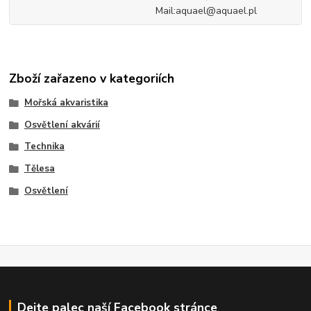
Mail:aquael@aquael.pl
Zboží zařazeno v kategoriích
Mořská akvaristika
Osvětlení akvárií
Technika
Tělesa
Osvětlení
Dejte palec naší Facebook stránce