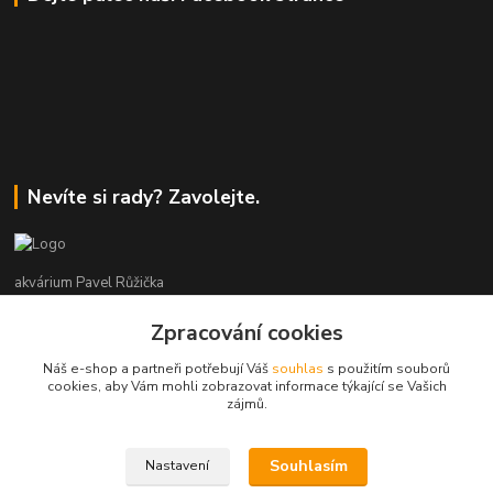
Nevíte si rady? Zavolejte.
akvárium Pavel Růžička
Zpracování cookies
+420 602 118 290
9:00 až 16:00 v pracovní dny
Náš e-shop a partneři potřebují Váš
souhlas
s použitím souborů
cookies, aby Vám mohli zobrazovat informace týkající se Vašich
info@akvariumruzicka.cz
zájmů.
Souhlasím
Nastavení