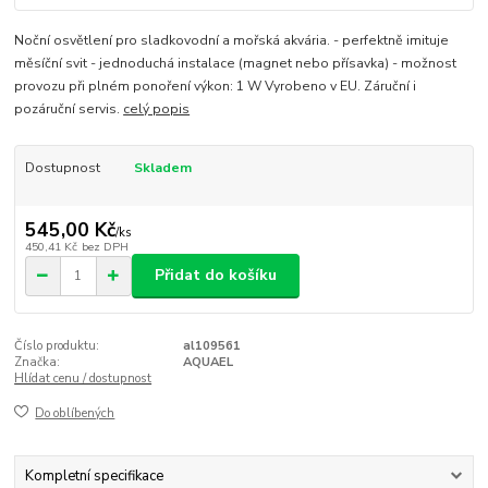
Noční osvětlení pro sladkovodní a mořská akvária. - perfektně imituje
měsíční svit - jednoduchá instalace (magnet nebo přísavka) - možnost
provozu při plném ponoření výkon: 1 W Vyrobeno v EU. Záruční i
pozáruční servis.
celý popis
Dostupnost
Skladem
545,00 Kč
/
ks
450,41 Kč
bez DPH
Přidat do košíku
Číslo produktu:
al109561
Značka:
AQUAEL
Hlídat cenu / dostupnost
Do oblíbených
Kompletní specifikace