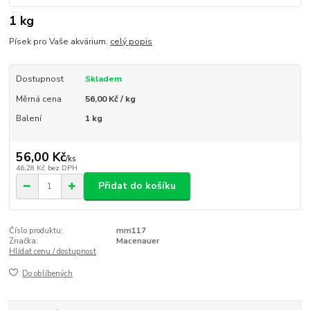
1 kg
Písek pro Vaše akvárium.
celý popis
Dostupnost
Skladem
Měrná cena
56,00 Kč / kg
Balení
1 kg
56,00 Kč
/
ks
46,28 Kč
bez DPH
Přidat do košíku
Číslo produktu:
mm117
Značka:
Macenauer
Hlídat cenu / dostupnost
Do oblíbených