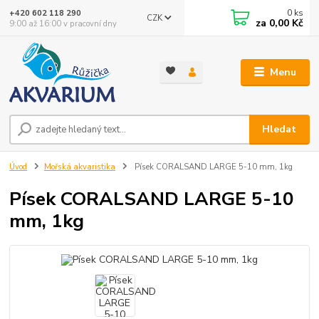
0
ks
+420 602 118 290
CZK
za
0,00 Kč
9:00 až 16:00 v pracovní dny
Menu
Hledat
Úvod
Mořská akvaristika
Písek CORALSAND LARGE 5-10 mm, 1kg
Písek CORALSAND LARGE 5-10
mm, 1kg