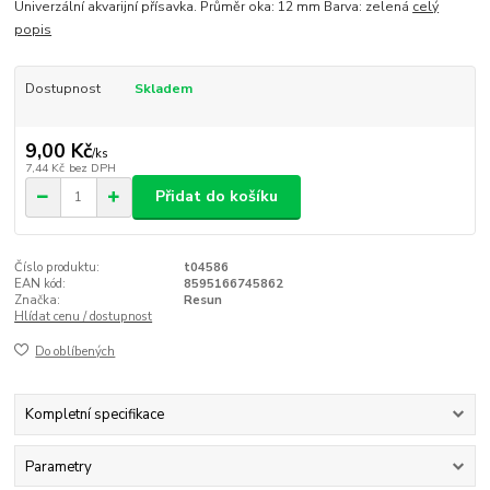
Univerzální akvarijní přísavka. Průměr oka: 12 mm Barva: zelená
celý
popis
Dostupnost
Skladem
9,00 Kč
/
ks
7,44 Kč
bez DPH
Přidat do košíku
Číslo produktu:
t04586
EAN kód:
8595166745862
Značka:
Resun
Hlídat cenu / dostupnost
Do oblíbených
Kompletní specifikace
Parametry