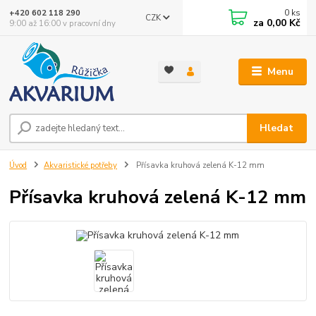
0
ks
+420 602 118 290
CZK
za
0,00 Kč
9:00 až 16:00 v pracovní dny
Menu
Hledat
Úvod
Akvaristické potřeby
Přísavka kruhová zelená K-12 mm
Přísavka kruhová zelená K-12 mm