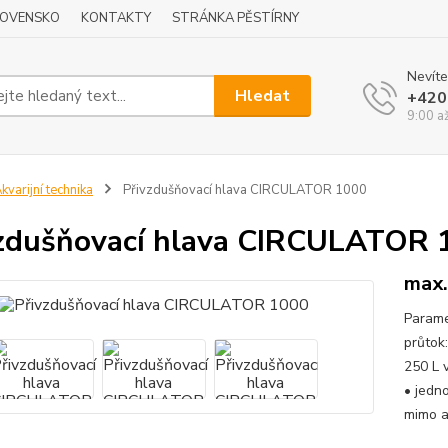
LOVENSKO
KONTAKTY
STRÁNKA PĚSTÍRNY
Nevíte
Hledat
+420
9:00 a
kvarijní technika
Přivzdušňovací hlava CIRCULATOR 1000
zdušňovací hlava CIRCULATOR 
max.
Parame
průtok:
250 L 
• jedn
mimo ak