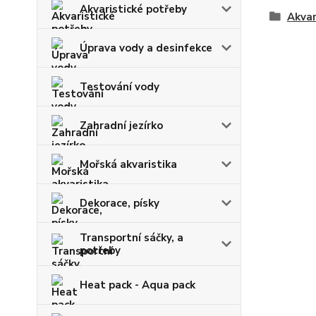
Akvaristické potřeby
Akvar
Úprava vody a desinfekce
Testování vody
Zahradní jezírko
Mořská akvaristika
Dekorace, písky
Transportní sáčky, a
potřeby
Heat pack - Aqua pack