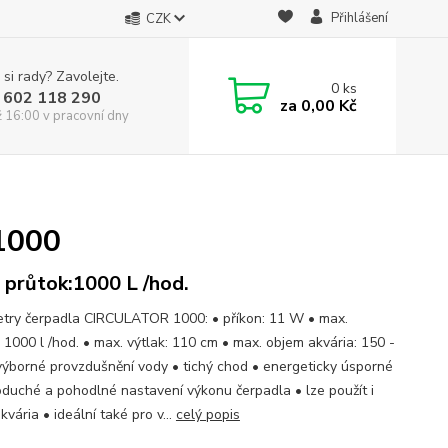
Přihlášení
CZK
 si rady? Zavolejte.
0
ks
 602 118 290
za
0,00 Kč
ž 16:00 v pracovní dny
1000
 průtok:1000 L /hod.
try čerpadla CIRCULATOR 1000: • příkon: 11 W • max.
 1000 l /hod. • max. výtlak: 110 cm • max. objem akvária: 150 -
výborné provzdušnění vody • tichý chod • energeticky úsporné
oduché a pohodlné nastavení výkonu čerpadla • lze použít i
vária • ideální také pro v...
celý popis