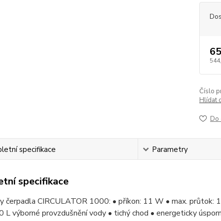
Dos
65
544
Číslo p
Hlídat 
Do 
etní specifikace
Parametry
tní specifikace
y čerpadla CIRCULATOR 1000: • příkon: 11 W • max. průtok: 100
 L výborné provzdušnění vody • tichý chod • energeticky úspor