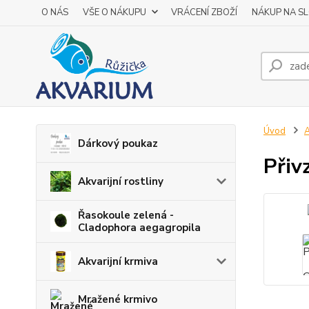
O NÁS
VŠE O NÁKUPU
VRÁCENÍ ZBOŽÍ
NÁKUP NA S
Úvod
A
Dárkový poukaz
Přiv
Akvarijní rostliny
Řasokoule zelená -
Cladophora aegagropila
Akvarijní krmiva
Mražené krmivo