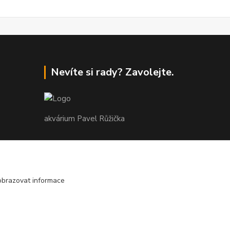
Nevíte si rady? Zavolejte.
akvárium Pavel Růžička
+420 602 118 290
9:00 až 16:00 v pracovní dny
obrazovat informace
info@akvariumruzicka.cz