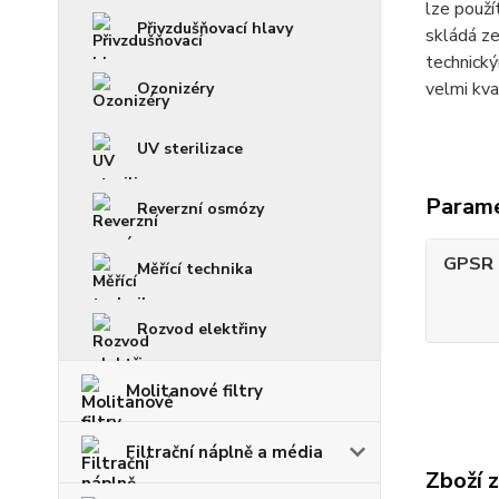
lze použí
Přivzdušňovací hlavy
skládá z
technický
velmi kva
Ozonizéry
UV sterilizace
Param
Reverzní osmózy
GPSR -
Měřící technika
Rozvod elektřiny
Molitanové filtry
Filtrační náplně a média
Zboží 