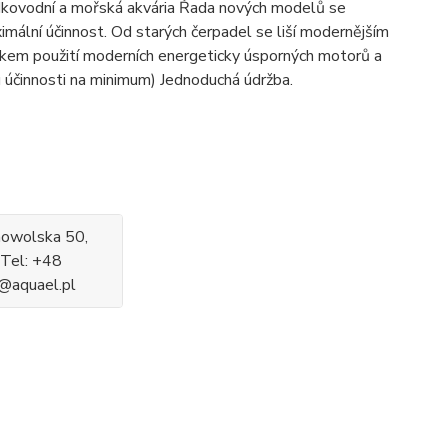
sladkovodní a mořská akvária Řada nových modelů se
lní účinnost. Od starých čerpadel se liší modernějším
edkem použití moderních energeticky úsporných motorů a
u účinnosti na minimum) Jednoduchá údržba.
nowolska 50,
Tel: +48
@aquael.pl