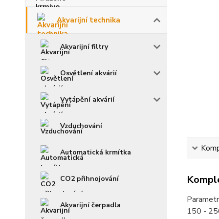
Akvarijní technika
Akvarijní filtry
Osvětlení akvárií
Vytápění akvárií
Vzduchování
Kompl
Automatická krmítka
Komple
CO2 přihnojování
Parametr
Akvarijní čerpadla
150 - 250