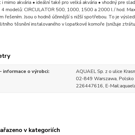
t i mimo akvária • ideální také pro velká akvária • vhodný pre 
e 4 modelů: CIRCULATOR 500, 1000, 1500 a 2000 l / hod. Maximá
m řešením. Jsou o hodně účinnější s nižší spotřebou. To je výsl
litního těsnění instalovaného v lopatkové komoře (snižuje ztrát
etry
 informace o výrobci
AQUAEL Sp. z o ulice Kras
02-849 Warszawa, Polsko 
226447616, E-Mail:aquael
zařazeno v kategoriích