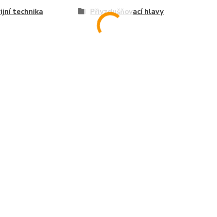
ijní technika
Přivzdušňovací hlavy