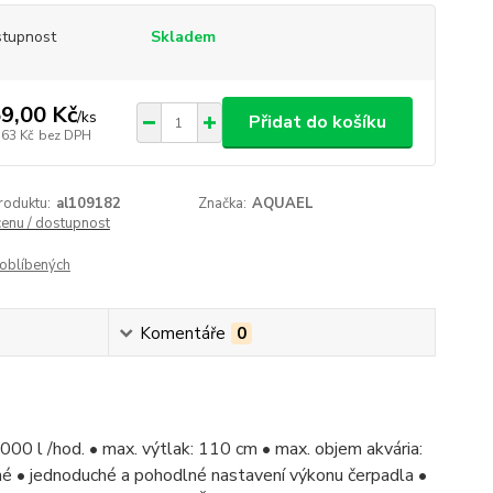
tupnost
Skladem
9,00 Kč
/
ks
Přidat do košíku
,63 Kč
bez DPH
roduktu:
al109182
Značka:
AQUAEL
cenu / dostupnost
oblíbených
Komentáře
0
0 l /hod. • max. výtlak: 110 cm • max. objem akvária:
né • jednoduché a pohodlné nastavení výkonu čerpadla •