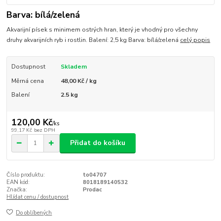
Barva: bílá/zelená
Akvarijní písek s minimem ostrých hran, který je vhodný pro všechny
druhy akvarijních ryb i rostlin. Balení: 2,5 kg Barva: bílá/zelená
celý popis
Dostupnost
Skladem
Měrná cena
48,00 Kč / kg
Balení
2.5 kg
120,00 Kč
/
ks
99,17 Kč
bez DPH
Přidat do košíku
Číslo produktu:
to04707
EAN kód:
8018189140532
Značka:
Prodac
Hlídat cenu / dostupnost
Do oblíbených