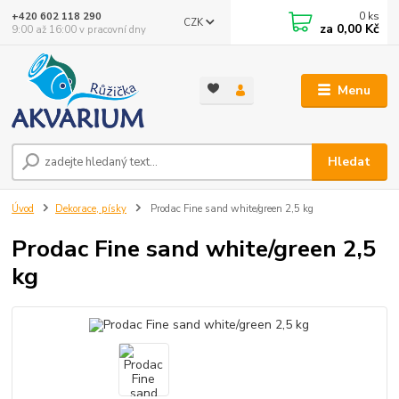
0
ks
+420 602 118 290
CZK
za
0,00 Kč
9:00 až 16:00 v pracovní dny
Menu
Hledat
Úvod
Dekorace, písky
Prodac Fine sand white/green 2,5 kg
Prodac Fine sand white/green 2,5
kg