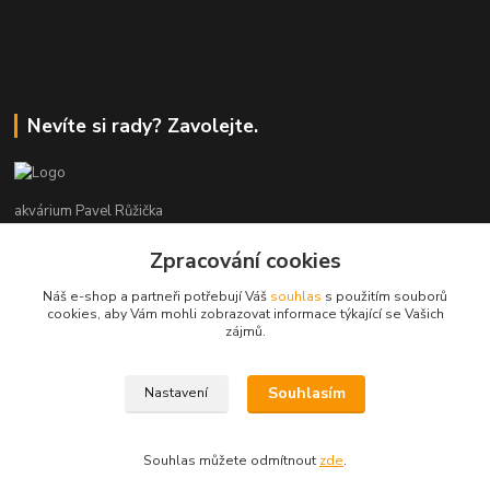
Nevíte si rady? Zavolejte.
akvárium Pavel Růžička
Zpracování cookies
+420 602 118 290
9:00 až 16:00 v pracovní dny
Náš e-shop a partneři potřebují Váš
souhlas
s použitím souborů
cookies, aby Vám mohli zobrazovat informace týkající se Vašich
info@akvariumruzicka.cz
zájmů.
Souhlasím
Nastavení
akvárium Růžička 2011 - 2026
Souhlas můžete odmítnout
zde
.
Vytvořeno na
Eshop-rychle.cz