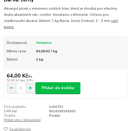
Akvarijní písek s minimem ostrých hran, který je vhodný pro všechny
druhy akvarijních ryb i rostlin. Vyrobeno z křemene. Určeno pro
sladkovodní akvária. Balení: 1 kg Barva: černý Zrnitost: 2 - 3 mm
celý
popis
Dostupnost
Skladem
Měrná cena
64,00 Kč / kg
Balení
1 kg
64,00 Kč
/
ks
52,89 Kč
bez DPH
Přidat do košíku
Číslo produktu:
to04702
EAN kód:
8018189140303
Značka:
Prodac
Hlídat cenu / dostupnost
Do oblíbených