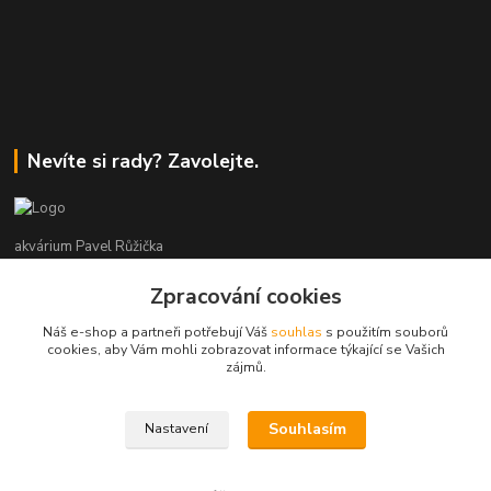
Nevíte si rady? Zavolejte.
akvárium Pavel Růžička
Zpracování cookies
+420 602 118 290
9:00 až 16:00 v pracovní dny
Náš e-shop a partneři potřebují Váš
souhlas
s použitím souborů
cookies, aby Vám mohli zobrazovat informace týkající se Vašich
info@akvariumruzicka.cz
zájmů.
Souhlasím
Nastavení
akvárium Růžička 2011 - 2026