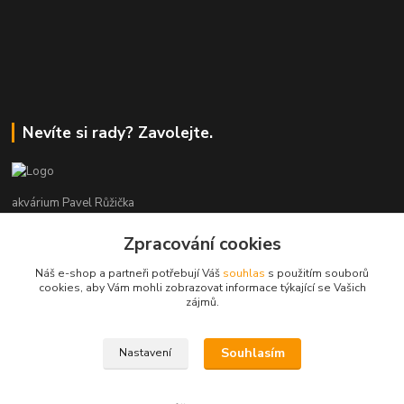
Nevíte si rady? Zavolejte.
akvárium Pavel Růžička
Zpracování cookies
+420 602 118 290
9:00 až 16:00 v pracovní dny
Náš e-shop a partneři potřebují Váš
souhlas
s použitím souborů
cookies, aby Vám mohli zobrazovat informace týkající se Vašich
info@akvariumruzicka.cz
zájmů.
Souhlasím
Nastavení
akvárium Růžička 2011 - 2026