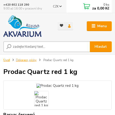
0
ks
+420 602 118 290
CZK
za
0,00 Kč
9:00 až 16:00 v pracovní dny
Menu
Hledat
Úvod
Dekorace, písky
Prodac Quartz red 1 kg
Prodac Quartz red 1 kg
Barva: červený