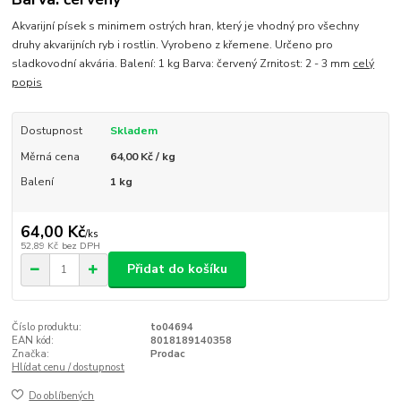
Akvarijní písek s minimem ostrých hran, který je vhodný pro všechny
druhy akvarijních ryb i rostlin. Vyrobeno z křemene. Určeno pro
sladkovodní akvária. Balení: 1 kg Barva: červený Zrnitost: 2 - 3 mm
celý
popis
Dostupnost
Skladem
Měrná cena
64,00 Kč / kg
Balení
1 kg
64,00 Kč
/
ks
52,89 Kč
bez DPH
Přidat do košíku
Číslo produktu:
to04694
EAN kód:
8018189140358
Značka:
Prodac
Hlídat cenu / dostupnost
Do oblíbených