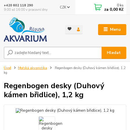
0
ks
+420 602 118 290
CZK
za
0,00 Kč
9:00 až 16:00 v pracovní dny
Menu
Hledat
Úvod
Mořská akvaristika
Regenbogen desky (Duhový kámen břidlice), 1,2
kg
Regenbogen desky (Duhový
kámen břidlice), 1,2 kg