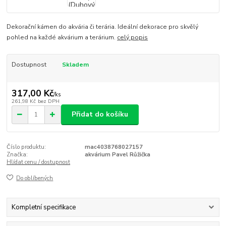
Dekorační kámen do akvária či terária. Ideální dekorace pro skvělý
pohled na každé akvárium a terárium.
celý popis
Dostupnost
Skladem
317,00 Kč
/
ks
261,98 Kč
bez DPH
Přidat do košíku
Číslo produktu:
mac4038768027157
Značka:
akvárium Pavel Růžička
Hlídat cenu / dostupnost
Do oblíbených
Kompletní specifikace