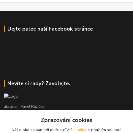
Dejte palec naší Facebook stránce
Nevíte si rady? Zavolejte.
akvárium Pavel Růžička
Zpracování cookies
+420 602 118 290
9:00 až 16:00 v pracovní dny
Náš e-shop a partneři potřebují Váš
souhlas
s použitím souborů