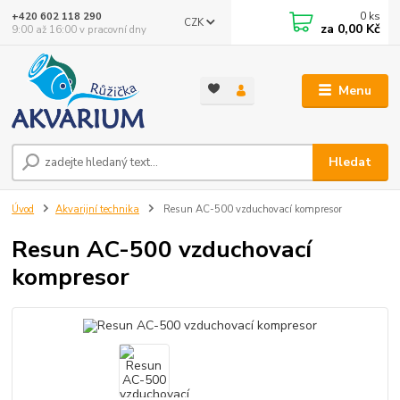
0
ks
+420 602 118 290
CZK
za
0,00 Kč
9:00 až 16:00 v pracovní dny
Menu
Hledat
Úvod
Akvarijní technika
Resun AC-500 vzduchovací kompresor
Resun AC-500 vzduchovací
kompresor