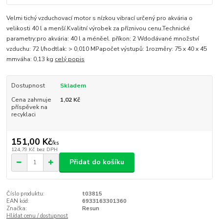
Velmi tichý vzduchovací motor s nízkou vibrací určený pro akvária o
velikosti 40 l a menší.Kvalitní výrobek za příznivou cenu.Technické
parametry:pro akvária: 40 l a méněel. příkon: 2 Wdodávané množství
vzduchu: 72 l/hodtlak: > 0,010 MPapočet výstupů: 1rozměry: 75 x 40 x 45
mmváha: 0,13 kg
celý popis
Dostupnost
Skladem
Cena zahrnuje
1,02 Kč
příspěvek na
recyklaci
151,00 Kč
/
ks
124,79 Kč
bez DPH
Přidat do košíku
Číslo produktu:
t03815
EAN kód:
6933163301360
Značka:
Resun
Hlídat cenu / dostupnost