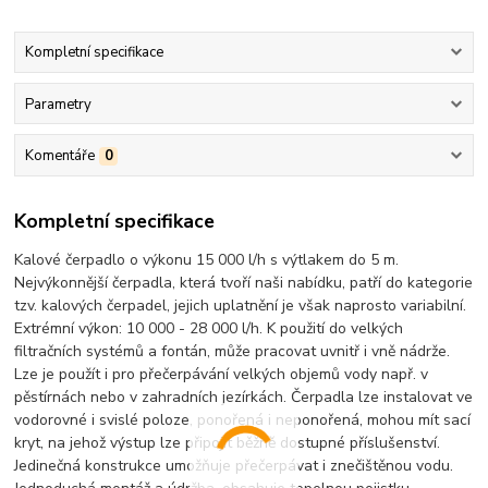
Kompletní specifikace
Parametry
Komentáře
0
Kompletní specifikace
Kalové čerpadlo o výkonu 15 000 l/h s výtlakem do 5 m.
Nejvýkonnější čerpadla, která tvoří naši nabídku, patří do kategorie
tzv. kalových čerpadel, jejich uplatnění je však naprosto variabilní.
Extrémní výkon: 10 000 - 28 000 l/h. K použití do velkých
filtračních systémů a fontán, může pracovat uvnitř i vně nádrže.
Lze je použít i pro přečerpávání velkých objemů vody např. v
pěstírnách nebo v zahradních jezírkách. Čerpadla lze instalovat ve
vodorovné i svislé poloze, ponořená i neponořená, mohou mít sací
kryt, na jehož výstup lze připojit běžně dostupné příslušenství.
Jedinečná konstrukce umožňuje přečerpávat i znečištěnou vodu.