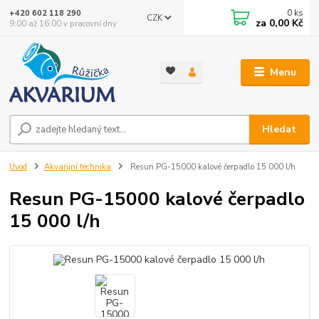
0
ks
+420 602 118 290
CZK
za
0,00 Kč
9:00 až 16:00 v pracovní dny
Menu
Hledat
Úvod
Akvarijní technika
Resun PG-15000 kalové čerpadlo 15 000 l/h
Resun PG-15000 kalové čerpadlo
15 000 l/h