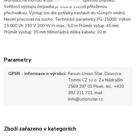
Jednoduchá montáž a údržba, obsahuje tepelnou pojistku.
Světlost výstupu čerpadla je možné zvětšit přiloženou
přechodkou. Výstup lze dle potřeby nastavit do různých směrů.
Nesmí pracovat na sucho. Technické parametry PG-15000: Výkon:
15 000 l/h 230 V 200 W H-max.: 5,0 m Průměr vstup: 45 mm
Průměr výstup: 35 mm Mimořádná délka kabelu: 10 m
Parametry
GPSR - informace o výrobci
Resun-Union Star, Dovozce:
Tommi CZ s.r.o. Za Nádražím
2569 397 01 Písek, tel.: +420
382 211 721, mail:
info@unionstar.cz
Zboží zařazeno v kategoriích