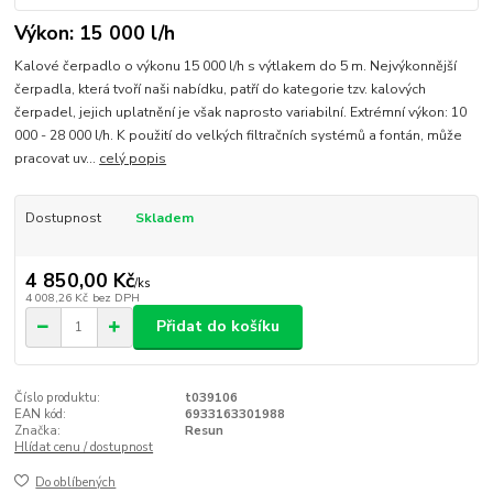
Výkon: 15 000 l/h
Kalové čerpadlo o výkonu 15 000 l/h s výtlakem do 5 m. Nejvýkonnější
čerpadla, která tvoří naši nabídku, patří do kategorie tzv. kalových
čerpadel, jejich uplatnění je však naprosto variabilní. Extrémní výkon: 10
000 - 28 000 l/h. K použití do velkých filtračních systémů a fontán, může
pracovat uv...
celý popis
Dostupnost
Skladem
4 850,00 Kč
/
ks
4 008,26 Kč
bez DPH
Přidat do košíku
Číslo produktu:
t039106
EAN kód:
6933163301988
Značka:
Resun
Hlídat cenu / dostupnost
Do oblíbených