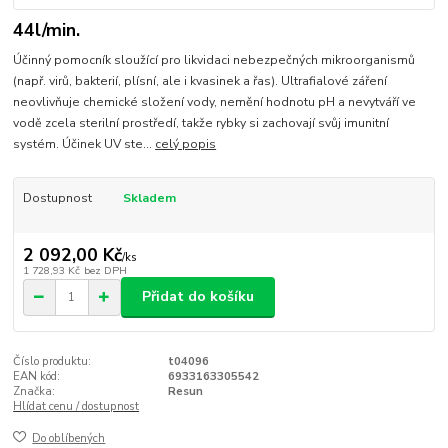
44l/min.
Účinný pomocník sloužící pro likvidaci nebezpečných mikroorganismů
(např. virů, bakterií, plísní, ale i kvasinek a řas). Ultrafialové záření
neovlivňuje chemické složení vody, nemění hodnotu pH a nevytváří ve
vodě zcela sterilní prostředí, takže rybky si zachovají svůj imunitní
systém. Účinek UV ste...
celý popis
Dostupnost
Skladem
2 092,00 Kč
/
ks
1 728,93 Kč
bez DPH
Přidat do košíku
Číslo produktu:
t04096
EAN kód:
6933163305542
Značka:
Resun
Hlídat cenu / dostupnost
Do oblíbených