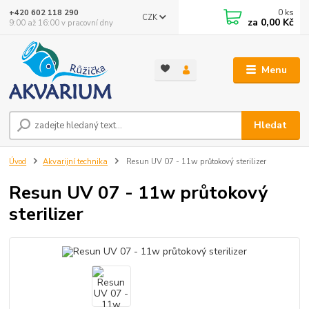
0
ks
+420 602 118 290
CZK
za
0,00 Kč
9:00 až 16:00 v pracovní dny
Menu
Hledat
Úvod
Akvarijní technika
Resun UV 07 - 11w průtokový sterilizer
Resun UV 07 - 11w průtokový
sterilizer