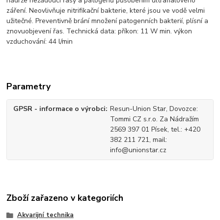
nádrže nežádoucí řasy a patogenů působením ultrafialového
záření. Neovlivňuje nitrifikační bakterie, které jsou ve vodě velmi
užitečné. Preventivně brání množení patogenních bakterií, plísní a
znovuobjevení řas. Technická data: příkon: 11 W min. výkon
vzduchování: 44 l/min
Parametry
GPSR - informace o výrobci
Resun-Union Star, Dovozce:
Tommi CZ s.r.o. Za Nádražím
2569 397 01 Písek, tel.: +420
382 211 721, mail:
info@unionstar.cz
Zboží zařazeno v kategoriích
Akvarijní technika