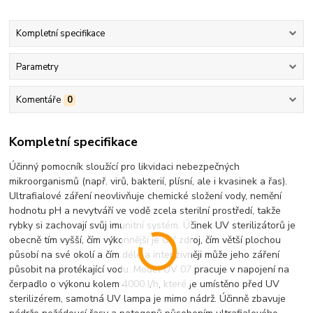
Kompletní specifikace
Parametry
Komentáře
0
Kompletní specifikace
Účinný pomocník sloužící pro likvidaci nebezpečných
mikroorganismů (např. virů, bakterií, plísní, ale i kvasinek a řas).
Ultrafialové záření neovlivňuje chemické složení vody, nemění
hodnotu pH a nevytváří ve vodě zcela sterilní prostředí, takže
rybky si zachovají svůj imunitní systém. Účinek UV sterilizátorů je
obecně tím vyšší, čím výkonnější je UV zdroj, čím větší plochou
působí na své okolí a čím déle a intenzivněji může jeho záření
působit na protékající vodu. Model UV 07 pracuje v napojení na
čerpadlo o výkonu kolem 4000 l/h, které je umístěno před UV
sterilizérem, samotná UV lampa je mimo nádrž. Účinně zbavuje