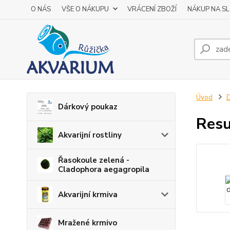
O NÁS
VŠE O NÁKUPU
VRÁCENÍ ZBOŽÍ
NÁKUP NA S
Úvod
D
Dárkový poukaz
Resu
Akvarijní rostliny
Řasokoule zelená -
Cladophora aegagropila
Akvarijní krmiva
Mražené krmivo