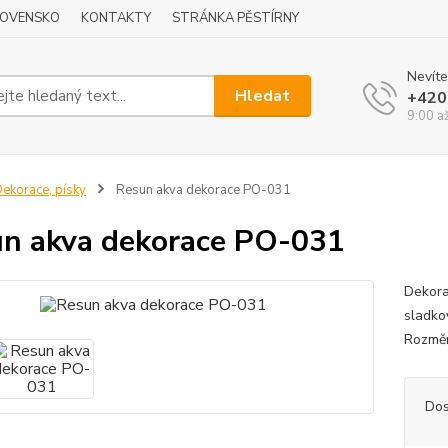
LOVENSKO
KONTAKTY
STRÁNKA PĚSTÍRNY
Nevíte
Hledat
+420
9:00 a
ekorace, písky
Resun akva dekorace PO-031
n akva dekorace PO-031
Dekora
sladko
Rozměr
Dos