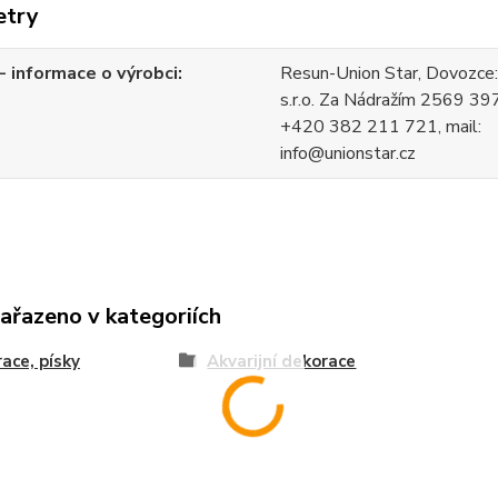
etry
 informace o výrobci
Resun-Union Star, Dovozce
s.r.o. Za Nádražím 2569 397
+420 382 211 721, mail:
info@unionstar.cz
zařazeno v kategoriích
ace, písky
Akvarijní dekorace