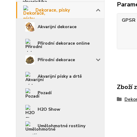
Param
Dekorace, písky
GPSR -
Akvarijní dekorace
Přírodní dekorace online
Přírodní dekorace
Akvarijní písky a drtě
Zboží 
Pozadí
Dekor
H2O Show
Umělohmotné rostliny