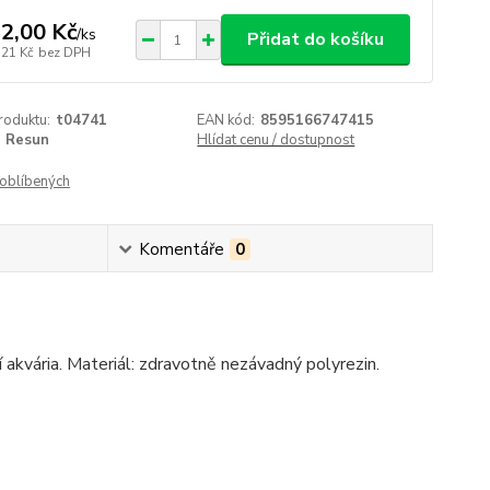
2,00 Kč
/
ks
Přidat do košíku
,21 Kč
bez DPH
roduktu:
t04741
EAN kód:
8595166747415
Resun
Hlídat cenu / dostupnost
oblíbených
Komentáře
0
akvária. Materiál: zdravotně nezávadný polyrezin.