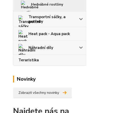
Hedvábné rostliny
Transportní sáčky, a
potřeby
Heat pack - Aqua pack
Náhradní díly
Teraristika
Novinky
Zobrazit všechny novinky
Najdete nás na