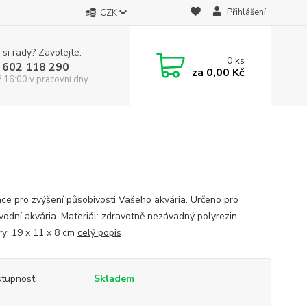
Přihlášení
CZK
 si rady? Zavolejte.
0
ks
 602 118 290
za
0,00 Kč
ž 16:00 v pracovní dny
ce pro zvýšení působivosti Vašeho akvária. Určeno pro
vodní akvária. Materiál: zdravotně nezávadný polyrezin.
y: 19 x 11 x 8 cm
celý popis
tupnost
Skladem