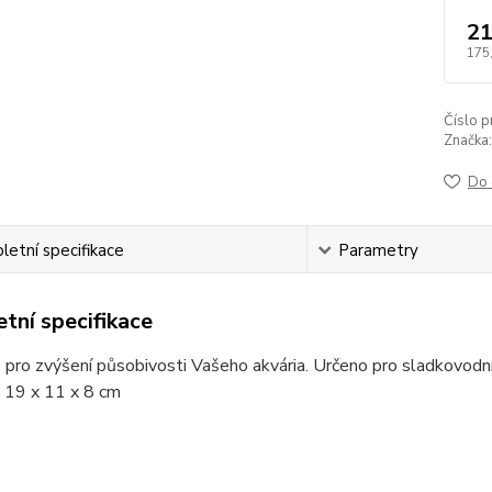
21
175
Číslo p
Značka:
Do 
etní specifikace
Parametry
tní specifikace
pro zvýšení působivosti Vašeho akvária. Určeno pro sladkovodní 
 19 x 11 x 8 cm