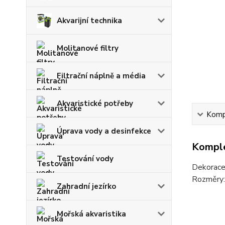
Akvarijní technika
Molitanové filtry
Filtrační náplně a média
Akvaristické potřeby
Kompl
Úprava vody a desinfekce
Komple
Testování vody
Dekorace 
Rozměry:
Zahradní jezírko
Mořská akvaristika