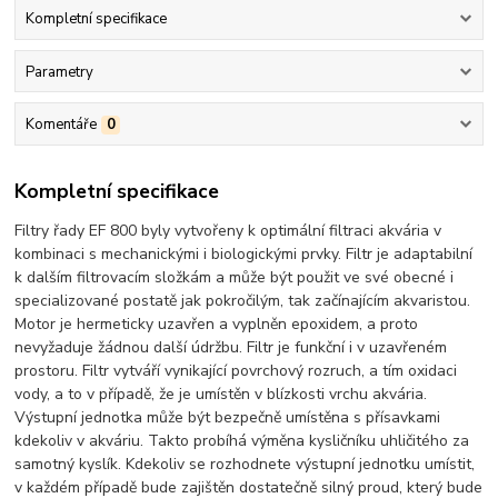
Kompletní specifikace
Parametry
Komentáře
0
Kompletní specifikace
Filtry řady EF 800 byly vytvořeny k optimální filtraci akvária v
kombinaci s mechanickými i biologickými prvky. Filtr je adaptabilní
k dalším filtrovacím složkám a může být použit ve své obecné i
specializované postatě jak pokročilým, tak začínajícím akvaristou.
Motor je hermeticky uzavřen a vyplněn epoxidem, a proto
nevyžaduje žádnou další údržbu. Filtr je funkční i v uzavřeném
prostoru. Filtr vytváří vynikající povrchový rozruch, a tím oxidaci
vody, a to v případě, že je umístěn v blízkosti vrchu akvária.
Výstupní jednotka může být bezpečně umístěna s přísavkami
kdekoliv v akváriu. Takto probíhá výměna kysličníku uhličitého za
samotný kyslík. Kdekoliv se rozhodnete výstupní jednotku umístit,
v každém případě bude zajištěn dostatečně silný proud, který bude