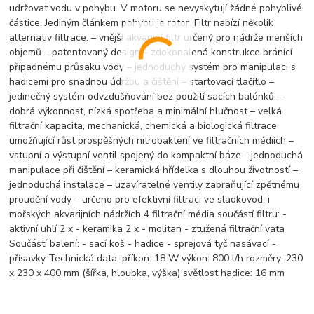
udržovat vodu v pohybu. V motoru se nevyskytují žádné pohyblivé
částice. Jediným článkem pohybu je rotor. Filtr nabízí několik
alternativ filtrace. – vnější akvarijní filtr určený pro nádrže menších
objemů – patentovaný design – zdokonalená konstrukce bránící
případnému průsaku vody – jednoduchý systém pro manipulaci s
hadicemi pro snadnou údržbu a čištění – startovací tlačítlo –
jedinečný systém odvzdušňování bez použití sacích balónků –
dobrá výkonnost, nízká spotřeba a minimální hlučnost – velká
filtrační kapacita, mechanická, chemická a biologická filtrace
umožňující růst prospěšných nitrobakterií ve filtračních médiích –
vstupní a výstupní ventil spojený do kompaktní báze - jednoduchá
manipulace při čištění – keramická hřídelka s dlouhou životností –
jednoduchá instalace – uzavíratelné ventily zabraňující zpětnému
proudění vody – určeno pro efektivní filtraci ve sladkovod. i
mořských akvarijních nádržích 4 filtrační média součástí filtru: -
aktivní uhlí 2 x - keramika 2 x - molitan - ztužená filtrační vata
Součástí balení: - sací koš - hadice - sprejová tyč nasávací -
přísavky Technická data: příkon: 18 W výkon: 800 l/h rozměry: 230
x 230 x 400 mm (šířka, hloubka, výška) světlost hadice: 16 mm