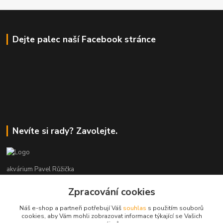
Dejte palec naší Facebook stránce
Nevíte si rady? Zavolejte.
akvárium Pavel Růžička
Zpracování cookies
+420 602 118 290
9:00 až 16:00 v pracovní dny
Náš e-shop a partneři potřebují Váš
souhlas
s použitím souborů
cookies, aby Vám mohli zobrazovat informace týkající se Vašich
info@akvariumruzicka.cz