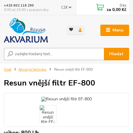
0
ks
+420 602 118 290
CZK
za
0,00 Kč
9:00 až 16:00 v pracovní dny
Menu
Hledat
Úvod
Akvarijní technika
Resun vnější filtr EF-800
Resun vnější filtr EF-800
výkon: 800 l/h