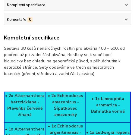
Kompletní specifikace
Komentáře
0
Kompletní specifikace
Sestava 38 košů nenáročných rostlin pro akvária 400 – 500l od
popředí až po zadní část akvária. Rostliny se k sobě hodí
biologicky bez ohledu na geografický původ, s přihlédnutím k
estetické stránce. Sety dodáváme ve třech samostatných
baleních (přední, středová a zadní část akvária).
• 2x Alternanthera
• 2x Echinodorus
• 1x Limnophila
bettzickiana -
amazonicus -
aromatica -
Plevuňka červeně
Šípatkovec
Bahnatka vonná
žíhaná
amazonský
• 1x Echinodorus
• 1x Alternanthera
argentinensis -
• 1x Ludwigia repens