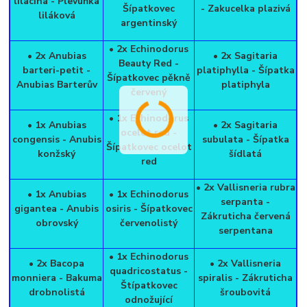
lilacina - Plevuňka
Šípatkovec
- Zakucelka plazivá
liláková
argentinský
• 2x Echinodorus
• 2x Anubias
• 2x Sagitaria
Beauty Red -
barteri-petit -
platiphylla - Šípatka
Šípatkovec pěkně
Anubias Barterův
platiphyla
červený
• 1x Echinodorus
• 1x Anubias
• 2x Sagitaria
ocelot red -
congensis - Anubis
subulata - Šípatka
Šípatkovec ocelot
konžský
šídlatá
red
• 2x Vallisneria rubra
• 1x Anubias
• 1x Echinodorus
serpanta -
gigantea - Anubis
osiris - Šípatkovec
Zákruticha červená
obrovský
červenolistý
serpentana
• 1x Echinodorus
• 2x Bacopa
• 2x Vallisneria
quadricostatus -
monniera - Bakuma
spiralis - Zákruticha
Štípatkovec
drobnolistá
šroubovitá
odnožující