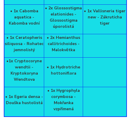
• 2x Glossostigma
• 1x Cabomba
• 1x Vallisneria tiger
elationides -
aquatica -
new - Zákruticha
Glossostigma
Kabomba vodní
tiger
úporolistá
• 1x Ceratopheris
• 2x Hemianthus
siliquosa - Rohatec
callitrichoides -
jemnolistý
Malokvětka
•1x Cryptocoryne
wendtii -
• 1x Hydrotriche
Kryptokoryna
hottoniflora
Wendtova
• 1x Hygrophyla
• 1x Egeria densa -
corymbosa -
Douška hustolistá
Mokřanka
vzpřímená