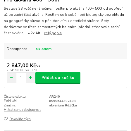
Sestava 38 košů nenáročných rostlin pro akvária 400 – 500l od popředí
až po zadní část akvária. Rostliny se k sobě hodí biologicky bez ohledu
na geografický původ, s přihlédnutím k estetické stránce. Sety
dodáváme ve třech samostatných baleních (přední, středová a zadní
část akvária). • 2x Alt...
celý popis
Dostupnost
Skladem
2 847,00 Kč
/
ks
2 541,96 Kč
bez DPH
Přidat do košíku
Číslo produktu:
AR240
EAN kód:
8595644392403
Značka:
akvárium Růžička
Hlídat cenu / dostupnost
Do oblíbených