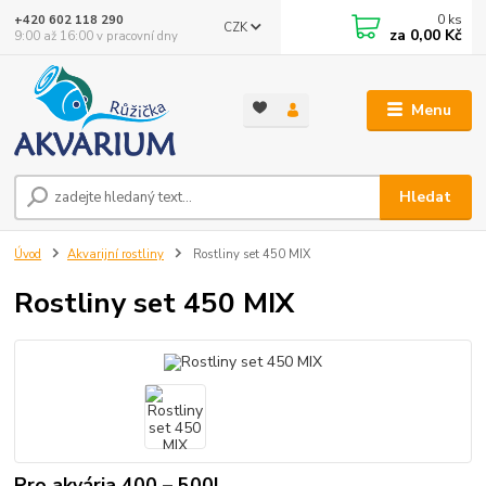
0
ks
+420 602 118 290
CZK
za
0,00 Kč
9:00 až 16:00 v pracovní dny
Menu
Hledat
Úvod
Akvarijní rostliny
Rostliny set 450 MIX
Rostliny set 450 MIX
Pro akvária 400 – 500l