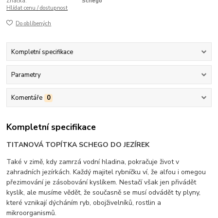
Značka:
Schego
Hlídat cenu / dostupnost
Do oblíbených
Kompletní specifikace
Parametry
Komentáře
0
Kompletní specifikace
TITANOVÁ TOPÍTKA SCHEGO DO JEZÍREK
Také v zimě, kdy zamrzá vodní hladina, pokračuje život v
zahradních jezírkách. Každý majitel rybníčku ví, že alfou i omegou
přezimování je zásobování kyslíkem. Nestačí však jen přivádět
kyslík, ale musíme vědět, že současně se musí odvádět ty plyny,
které vznikají dýcháním ryb, obojživelníků, rostlin a
mikroorganismů.