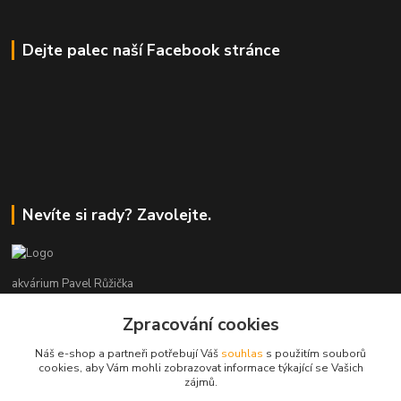
Dejte palec naší Facebook stránce
Nevíte si rady? Zavolejte.
akvárium Pavel Růžička
Zpracování cookies
+420 602 118 290
9:00 až 16:00 v pracovní dny
Náš e-shop a partneři potřebují Váš
souhlas
s použitím souborů
cookies, aby Vám mohli zobrazovat informace týkající se Vašich
info@akvariumruzicka.cz
zájmů.