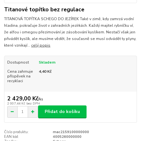
Titanové topítko bez regulace
TITANOVÁ TOPÍTKA SCHEGO DO JEZÍREK Také v zimě, kdy zamrzá vodní
hladina, pokračuje život v zahradních jezírkách. Každý majitel rybníčku ví,
že alfou i omegou přezimování je zásobování kyslíkem. Nestačí však jen
přivádět kyslík, ale musíme vědět, že současně se musí odvádět ty plyny,
které vznikají...
celý popis
Dostupnost
Skladem
Cena zahrnuje
4,40 Kč
příspěvek na
recyklaci
2 429,00 Kč
/
ks
2 007,44 Kč
bez DPH
Přidat do košíku
Číslo produktu:
mac2159100000000
EAN kód:
4005260000000