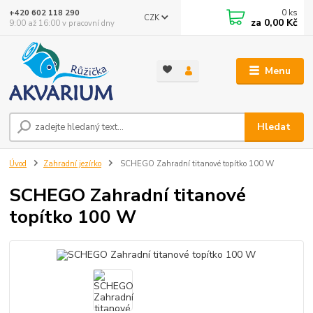
0
ks
+420 602 118 290
CZK
za
0,00 Kč
9:00 až 16:00 v pracovní dny
Menu
Hledat
Úvod
Zahradní jezírko
SCHEGO Zahradní titanové topítko 100 W
SCHEGO Zahradní titanové
topítko 100 W