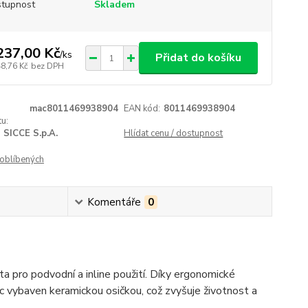
tupnost
Skladem
237,00 Kč
/
ks
Přidat do košíku
48,76 Kč
bez DPH
mac8011469938904
EAN kód:
8011469938904
u:
SICCE S.p.A.
Hlídat cenu / dostupnost
oblíbených
Komentáře
0
a pro podvodní a inline použití. Díky ergonomické
íc vybaven keramickou osičkou, což zvyšuje životnost a