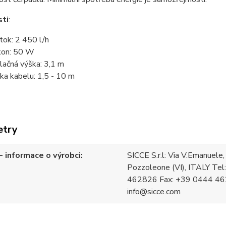
sti
:
tok: 2 450 l/h
kon: 50 W
lačná výška: 3,1 m
ka kabelu: 1,5 - 10 m
etry
 informace o výrobci
SICCE S.r.l: Via V.Emanuel
Pozzoleone (VI), ITALY Te
462826 Fax: +39 0444 46
info@sicce.com