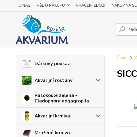
O NÁS
VŠE O NÁKUPU
VRÁCENÍ ZBOŽÍ
NÁKUP NA S
Úvod
A
Dárkový poukaz
SICC
Akvarijní rostliny
Řasokoule zelená -
Cladophora aegagropila
Akvarijní krmiva
Mražené krmivo