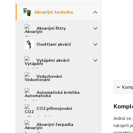
Akvarijní technika
Akvarijní filtry
Osvětlení akvárií
Vytápění akvárií
Vzduchování
Kompl
Automatická krmítka
Komple
CO2 přihnojování
Jedná se 
Akvarijní čerpadla
rukojeti 
spolehliv