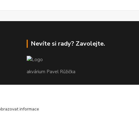
Nevíte si rady? Zavolejte.
akvárium Pavel Růžička
+420 602 118 290
9:00 až 16:00 v pracovní dny
obrazovat informace
info@akvariumruzicka.cz