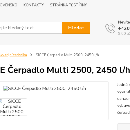
LOVENSKO
KONTAKTY
STRÁNKA PĚSTÍRNY
Nevíte
Hledat
+420
9:00 a
kvarijní technika
SICCE Čerpadlo Multi 2500, 2450 l/h
E Čerpadlo Multi 2500, 2450 l/
Jedná 
vyvinut
usnadn
vybave
čerpad