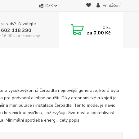
Přihlášení
CZK
 si rady? Zavolejte.
0
ks
 602 118 290
za
0,00 Kč
ž 16:00 v pracovní dny
h
se o vysokovýkonná čerpadla nejnovější generace, která byla
a pro podvodní a inline použití. Díky ergonomické rukojeti je
ěna manipulace i instalace čerpadla. Tento model je navíc
n keramickou osičkou, což zvyšuje životnost a spolehlivost
la. Minimální spotřeba energ...
celý popis