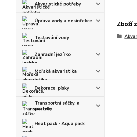
Akvaristické potřeby
Úprava vody a desinfekce
Zboží 
Akvar
Testování vody
Zahradní jezírko
Mořská akvaristika
Dekorace, písky
Transportní sáčky, a
potřeby
Heat pack - Aqua pack