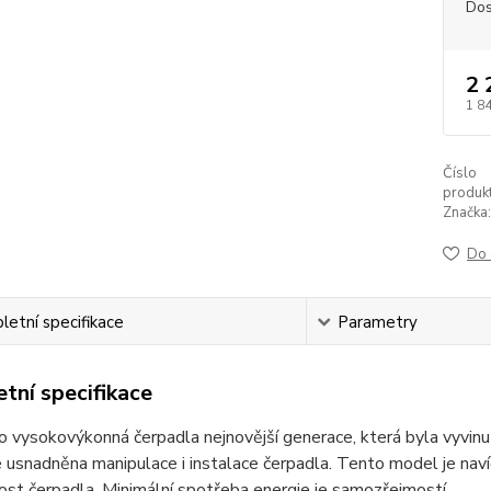
Dos
2 
1 8
Číslo
produkt
Značka:
Do 
etní specifikace
Parametry
tní specifikace
o vysokovýkonná čerpadla nejnovější generace, která byla vyvinut
je usnadněna manipulace i instalace čerpadla. Tento model je nav
ost čerpadla. Minimální spotřeba energie je samozřejmostí.