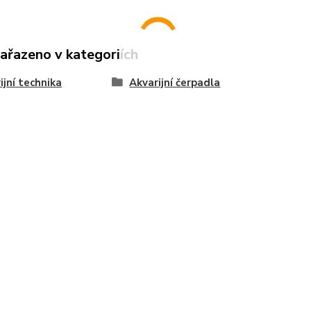
zařazeno v kategoriích
ijní technika
Akvarijní čerpadla