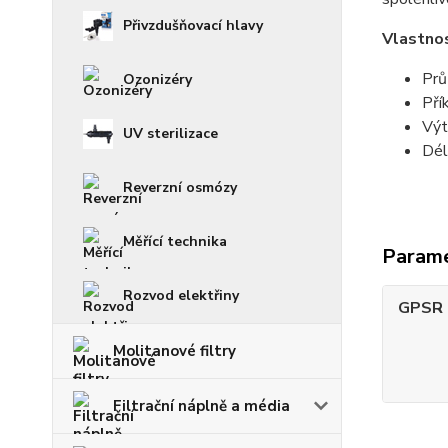
Přivzdušňovací hlavy
Vlastno
Prů
Ozonizéry
Pří
Výt
UV sterilizace
Dél
Reverzní osmózy
Měřící technika
Param
Rozvod elektřiny
GPSR -
Molitanové filtry
Filtrační náplně a média