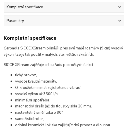
Kompletní specifikace
Parametry
Kompletní specifikace
Čerpadla SICCE XStream přináší i přes své malé rozměry (9 cm) vysoký
výkon, lze je tak použít v malých, ale i větších akváriích.
SICCE XStream zajišťuje celou řadu pokročilých funkcí:
tichý provoz,
vysoce kvalitní materiály,
O-kroužek minimalizující přenos vibrací,
vysoký výkon až 3500 l/h,
minimální spotřeba,
magnetický držák (až do tloušťky skla 20 mm),
nastavitelný směr toku o 90°,
samočisticí rotor,
odolná keramická ložiska zajišťují tichý provoz a dlouhou