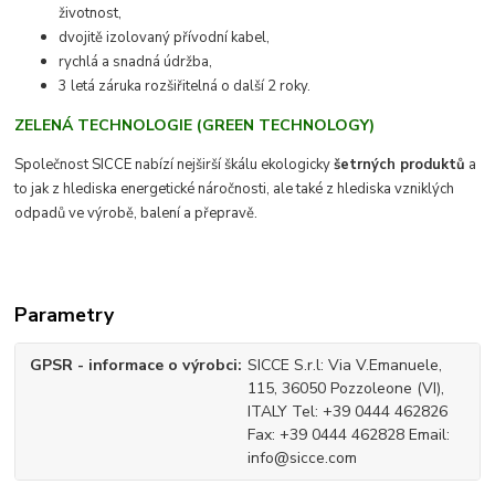
životnost,
dvojitě izolovaný přívodní kabel,
rychlá a snadná údržba,
3 letá záruka rozšiřitelná o další 2 roky.
ZELENÁ TECHNOLOGIE (GREEN TECHNOLOGY)
Společnost SICCE nabízí nejširší škálu ekologicky
šetrných produktů
a
to jak z hlediska energetické náročnosti, ale také z hlediska vzniklých
odpadů ve výrobě, balení a přepravě.
Parametry
GPSR - informace o výrobci
SICCE S.r.l: Via V.Emanuele,
115, 36050 Pozzoleone (VI),
ITALY Tel: +39 0444 462826
Fax: +39 0444 462828 Email:
info@sicce.com