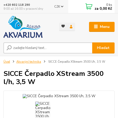
0
ks
+420 602 118 290
CZK
za
0,00 Kč
9:00 až 16:00 v pracovní dny
Menu
Hledat
Úvod
Akvarijní technika
SICCE Čerpadlo XStream 3500 l/h, 3,5 W
SICCE Čerpadlo XStream 3500
l/h, 3,5 W