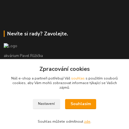
Nevíte si rady? Zavolejte.
akvárium Pavel Růžička
Zpracování cookies
+420 602 118 290
9:00 až 16:00 v pracovní dny
Náš e-shop a partneři potřebují Váš
souhlas
s použitím souborů
cookies, aby Vám mohli zobrazovat informace týkající se Vašich
info@akvariumruzicka.cz
zájmů.
Souhlasím
Nastavení
akvárium Růžička 2011 - 2026
Souhlas můžete odmítnout
zde
.
Vytvořeno na
Eshop-rychle.cz