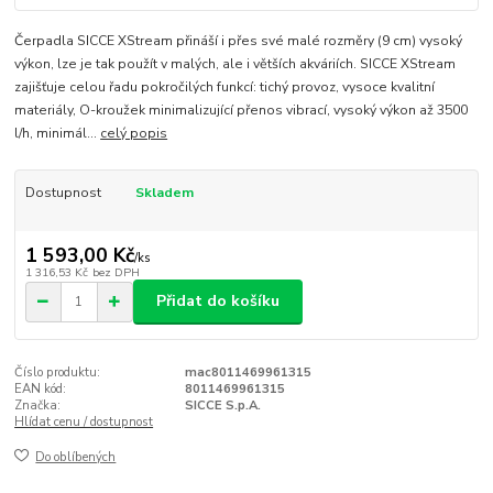
Čerpadla SICCE XStream přináší i přes své malé rozměry (9 cm) vysoký
výkon, lze je tak použít v malých, ale i větších akváriích. SICCE XStream
zajišťuje celou řadu pokročilých funkcí: tichý provoz, vysoce kvalitní
materiály, O-kroužek minimalizující přenos vibrací, vysoký výkon až 3500
l/h, minimál...
celý popis
Dostupnost
Skladem
1 593,00 Kč
/
ks
1 316,53 Kč
bez DPH
Přidat do košíku
Číslo produktu:
mac8011469961315
EAN kód:
8011469961315
Značka:
SICCE S.p.A.
Hlídat cenu / dostupnost
Do oblíbených