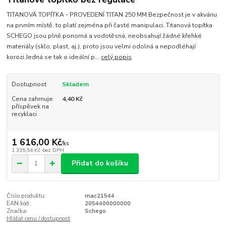
TITANOVÁ TOPÍTKA - PROVEDENÍ TITAN 250 MM.Bezpečnost je v akváriu
na prvním místě, to platí zejména při časté manipulaci. Titanová topítka
SCHEGO jsou plně ponorná a vodotěsná, neobsahují žádné křehké
materiály (sklo, plast, aj.), proto jsou velmi odolná a nepodléhají
korozi.Jedná se tak o ideální p...
celý popis
Dostupnost
Skladem
Cena zahrnuje
4,40 Kč
příspěvek na
recyklaci
1 616,00 Kč
/
ks
1 335,54 Kč
bez DPH
Přidat do košíku
Číslo produktu:
mac21544
EAN kód:
2054400000000
Značka:
Schego
Hlídat cenu / dostupnost