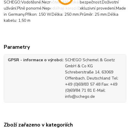
SCHEGO:Vodotěsné.Nezničitelné.Vysoká bezpečnost.Doživotní
užívání.Plně ponorné.Nepodléhají korozi.Exkluzivní provedení.Made
in Germany.Příkon: 150 W.Délka: 250 mm.Průměr: 25 mm.Délka
kabelu: 1,50 m
Parametry
GPSR - informace o výrobci
SCHEGO Schemel & Goetz
GmbH & Co KG
Schreberstraße 14, 63069
Offenbach, Deutschland Tel:
+49 (0)69/83 57 48 Fax: +49
(0)69/84 71 81 E-Mail:
info@schego.de
Zboží zařazeno v kategoriích