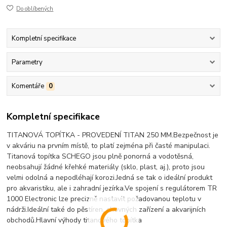
Do oblíbených
Kompletní specifikace
Parametry
Komentáře
0
Kompletní specifikace
TITANOVÁ TOPÍTKA - PROVEDENÍ TITAN 250 MM.Bezpečnost je
v akváriu na prvním místě, to platí zejména při časté manipulaci.
Titanová topítka SCHEGO jsou plně ponorná a vodotěsná,
neobsahují žádné křehké materiály (sklo, plast, aj.), proto jsou
velmi odolná a nepodléhají korozi.Jedná se tak o ideální produkt
pro akvaristiku, ale i zahradní jezírka.Ve spojení s regulátorem TR
1000 Electronic lze precizně nastavit požadovanou teplotu v
nádrži.Ideální také do pěstíren, chovných zařízení a akvarijních
obchodů.Hlavní výhody titanového topítka