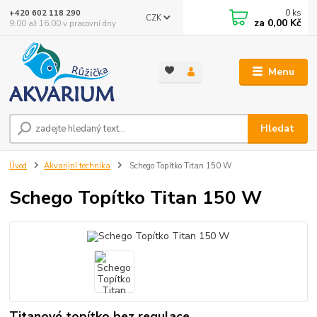
0
ks
+420 602 118 290
CZK
za
0,00 Kč
9:00 až 16:00 v pracovní dny
Menu
Hledat
Úvod
Akvarijní technika
Schego Topítko Titan 150 W
Schego Topítko Titan 150 W
Titanové topítko bez regulace