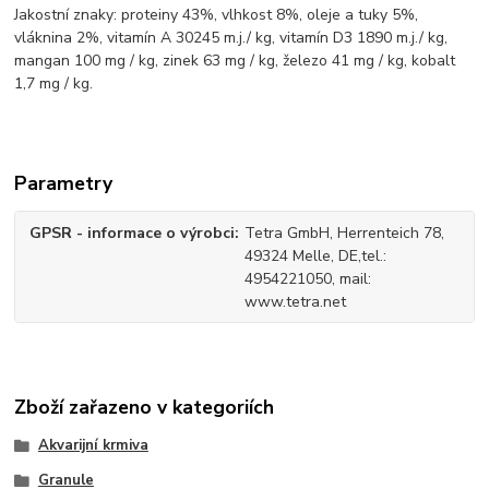
Jakostní znaky: proteiny 43%, vlhkost 8%, oleje a tuky 5%,
vláknina 2%, vitamín A 30245 m.j./ kg, vitamín D3 1890 m.j./ kg,
mangan 100 mg / kg, zinek 63 mg / kg, železo 41 mg / kg, kobalt
1,7 mg / kg.
Parametry
GPSR - informace o výrobci
Tetra GmbH, Herrenteich 78,
49324 Melle, DE,tel.:
4954221050, mail:
www.tetra.net
Zboží zařazeno v kategoriích
Akvarijní krmiva
Granule