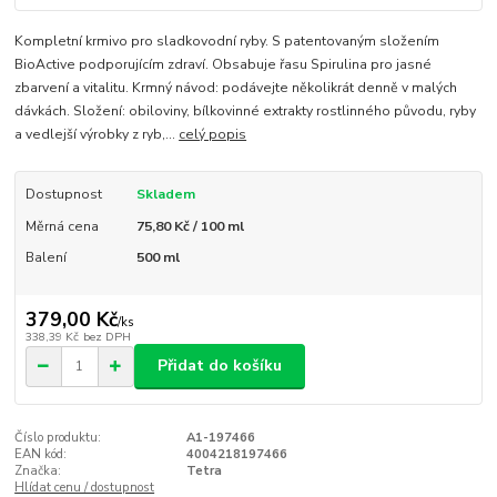
Kompletní krmivo pro sladkovodní ryby. S patentovaným složením
BioActive podporujícím zdraví. Obsabuje řasu Spirulina pro jasné
zbarvení a vitalitu. Krmný návod: podávejte několikrát denně v malých
dávkách. Složení: obiloviny, bílkovinné extrakty rostlinného původu, ryby
a vedlejší výrobky z ryb,...
celý popis
Dostupnost
Skladem
Měrná cena
75,80 Kč / 100 ml
Balení
500 ml
379,00 Kč
/
ks
338,39 Kč
bez DPH
Přidat do košíku
Číslo produktu:
A1-197466
EAN kód:
4004218197466
Značka:
Tetra
Hlídat cenu / dostupnost