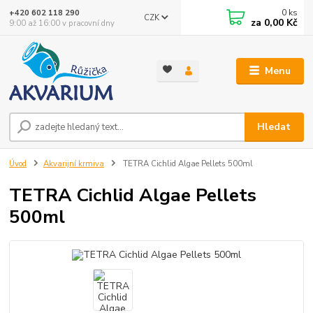
0
ks
+420 602 118 290
CZK
za
0,00 Kč
9:00 až 16:00 v pracovní dny
Menu
Hledat
Úvod
Akvarijní krmiva
TETRA Cichlid Algae Pellets 500ml
TETRA Cichlid Algae Pellets
500ml