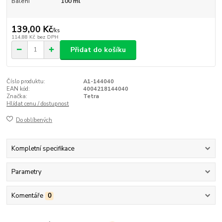
Balení
100 ml
139,00 Kč
/
ks
114,88 Kč
bez DPH
Přidat do košíku
Číslo produktu:
A1-144040
EAN kód:
4004218144040
Značka:
Tetra
Hlídat cenu / dostupnost
Do oblíbených
Kompletní specifikace
Parametry
Komentáře
0