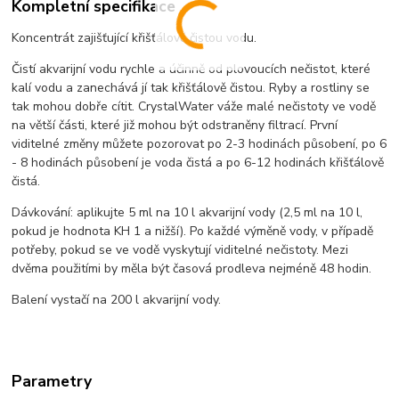
Kompletní specifikace
Koncentrát zajišťující křišťálově čistou vodu.
Čistí akvarijní vodu rychle a účinně od plovoucích nečistot, které
kalí vodu a zanechává jí tak křišťálově čistou. Ryby a rostliny se
tak mohou dobře cítit. CrystalWater váže malé nečistoty ve vodě
na větší části, které již mohou být odstraněny filtrací. První
viditelné změny můžete pozorovat po 2-3 hodinách působení, po 6
- 8 hodinách působení je voda čistá a po 6-12 hodinách křišťálově
čistá.
Dávkování: aplikujte 5 ml na 10 l akvarijní vody (2,5 ml na 10 l,
pokud je hodnota KH 1 a nižší). Po každé výměně vody, v případě
potřeby, pokud se ve vodě vyskytují viditelné nečistoty. Mezi
dvěma použitími by měla být časová prodleva nejméně 48 hodin.
Balení vystačí na 200 l akvarijní vody.
Parametry