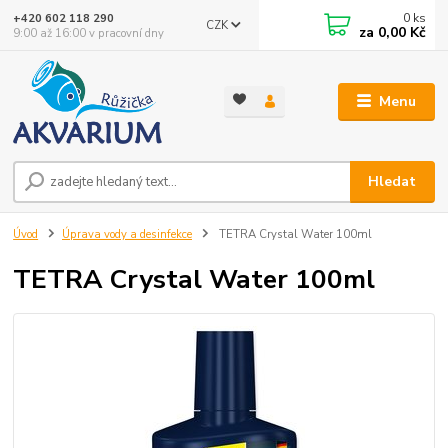
0
ks
+420 602 118 290
CZK
za
0,00 Kč
9:00 až 16:00 v pracovní dny
Menu
Hledat
Úvod
Úprava vody a desinfekce
TETRA Crystal Water 100ml
TETRA Crystal Water 100ml