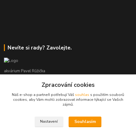
Nevíte si rady? Zavolejte.
akvárium Pavel Růžička
Zpracování cookies
+420 602 118 290
9:00 až 16:00 v pracovní dny
Náš e-shop a partneři potřebují Váš
souhlas
s použitím souborů
cookies, aby Vám mohli zobrazovat informace týkající se Vašich
info@akvariumruzicka.cz
zájmů.
Souhlasím
Nastavení