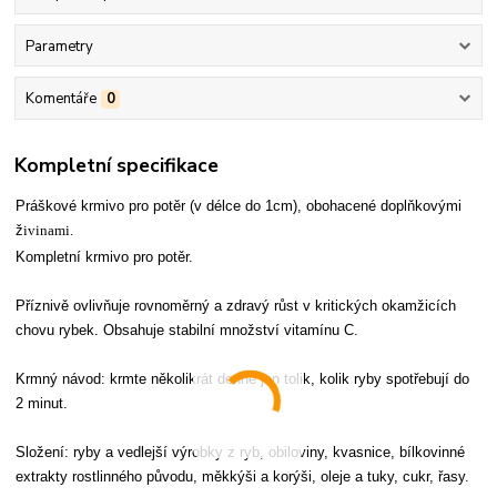
Parametry
Komentáře
0
Kompletní specifikace
Práškové krmivo pro potěr (v délce do 1cm), obohacené doplňkovými
ž
ivinami.
Kompletní krmivo pro potěr.
Příznivě ovlivňuje rovnoměrný a zdravý růst v kritických okamžicích
chovu rybek. Obsahuje stabilní množství vitamínu C.
Krmný návod: krmte několikrát denně jen tolik, kolik ryby spotřebují do
2 minut.
Složení: ryby a vedlejší výrobky z ryb, obiloviny, kvasnice, bílkovinné
extrakty rostlinného původu, měkkýši a korýši, oleje a tuky, cukr, řasy.