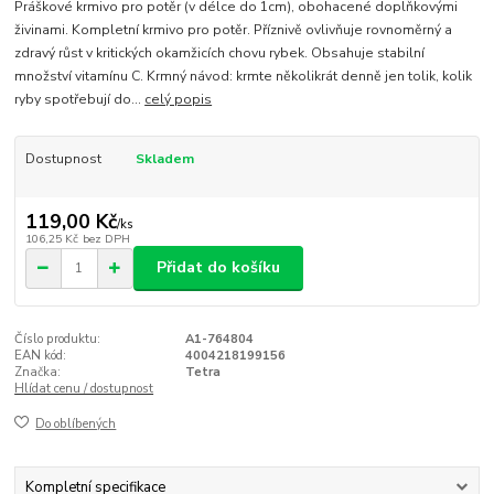
Práškové krmivo pro potěr (v délce do 1cm), obohacené doplňkovými
živinami. Kompletní krmivo pro potěr. Příznivě ovlivňuje rovnoměrný a
zdravý růst v kritických okamžicích chovu rybek. Obsahuje stabilní
množství vitamínu C. Krmný návod: krmte několikrát denně jen tolik, kolik
ryby spotřebují do...
celý popis
Dostupnost
Skladem
119,00 Kč
/
ks
106,25 Kč
bez DPH
Přidat do košíku
Číslo produktu:
A1-764804
EAN kód:
4004218199156
Značka:
Tetra
Hlídat cenu / dostupnost
Do oblíbených
Kompletní specifikace