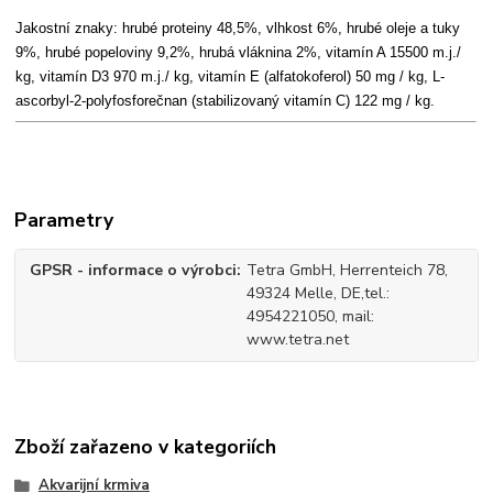
Jakostní znaky: hrubé proteiny 48,5%, vlhkost 6%, hrubé oleje a tuky
9%, hrubé popeloviny 9,2%, hrubá vláknina 2%, vitamín A 15500 m.j./
kg, vitamín D3 970 m.j./ kg, vitamín E (alfatokoferol) 50 mg / kg, L-
ascorbyl-2-polyfosforečnan (stabilizovaný vitamín C) 122 mg / kg.
Parametry
GPSR - informace o výrobci
Tetra GmbH, Herrenteich 78,
49324 Melle, DE,tel.:
4954221050, mail:
www.tetra.net
Zboží zařazeno v kategoriích
Akvarijní krmiva