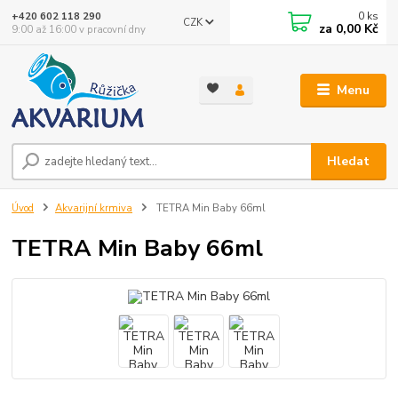
0
ks
+420 602 118 290
CZK
za
0,00 Kč
9:00 až 16:00 v pracovní dny
Menu
Hledat
Úvod
Akvarijní krmiva
TETRA Min Baby 66ml
TETRA Min Baby 66ml