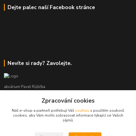
Dejte palec naší Facebook stránce
Nevíte si rady? Zavolejte.
akvárium Pavel Růžička
Zpracování cookies
+420 602 118 290
9:00 až 16:00 v pracovní dny
Náš e-shop a partneři potřebují Váš
souhlas
s použitím souborů
cookies, aby Vám mohli zobrazovat informace týkající se Vašich
info@akvariumruzicka.cz
zájmů.