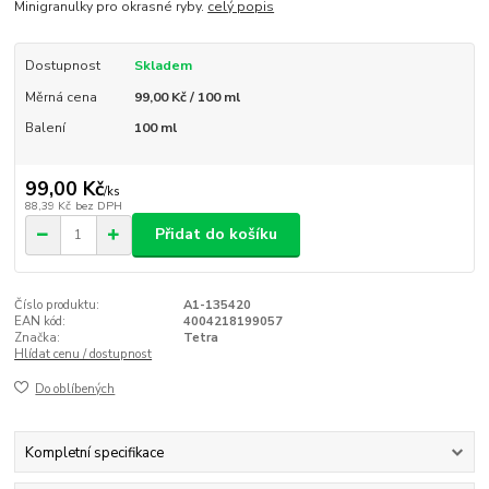
Minigranulky pro okrasné ryby.
celý popis
Dostupnost
Skladem
Měrná cena
99,00 Kč / 100 ml
Balení
100 ml
99,00 Kč
/
ks
88,39 Kč
bez DPH
Přidat do košíku
Číslo produktu:
A1-135420
EAN kód:
4004218199057
Značka:
Tetra
Hlídat cenu / dostupnost
Do oblíbených
Kompletní specifikace