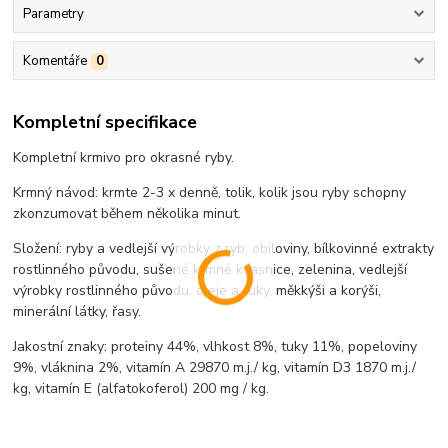
Parametry
Komentáře
0
Kompletní specifikace
Kompletní krmivo pro okrasné ryby.
Krmný návod: krmte 2-3 x denně, tolik, kolik jsou ryby schopny
zkonzumovat během několika minut.
Složení: ryby a vedlejší výrobky z ryb, obiloviny, bílkovinné extrakty
rostlinného původu, sušené krmné kvasnice, zelenina, vedlejší
výrobky rostlinného původu, oleje a tuky, měkkýši a korýši,
minerální látky, řasy.
Jakostní znaky: proteiny 44%, vlhkost 8%, tuky 11%, popeloviny
9%, vláknina 2%, vitamín A 29870 m.j./ kg, vitamín D3 1870 m.j./
kg, vitamín E (alfatokoferol) 200 mg / kg.