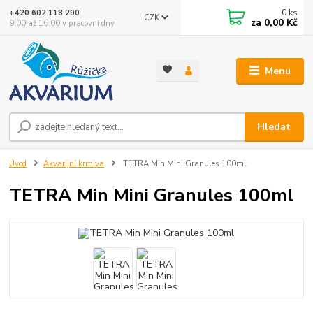
0
ks
+420 602 118 290
CZK
za
0,00 Kč
9:00 až 16:00 v pracovní dny
Menu
Hledat
Úvod
Akvarijní krmiva
TETRA Min Mini Granules 100ml
TETRA Min Mini Granules 100ml