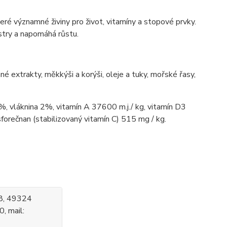
keré významné živiny pro život, vitamíny a stopové prvky.
stry a napomáhá růstu.
inné extrakty, měkkýši a korýši, oleje a tuky, mořské řasy,
, vláknina 2%, vitamín A 37600 m.j./ kg, vitamín D3
sforečnan (stabilizovaný vitamín C) 515 mg / kg.
78, 49324
, mail: