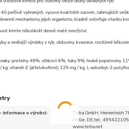
 vločkové krmivo pro všechny velké druhy okrasných ryb.
40 pečlivě vybraných, vysoce kvalitních surovin, zahrnujících veš
obranné mechanismy jejich organismu, kladně ovlivňuje stavbu ko
vod: krmte několikrát denně malé množství.
ryby a vedlejší výrobky z ryb, obiloviny, kvasnice, rostlinné bílkov
znaky: proteiny 48%, vlhkost 6%, tuky 9%, hrubé popeloviny 11%
/ kg, vitamín E (alfatokoferol) 125 mg / kg, L-askorbyl-2-polyfo
etry
 informace o výrobci
Tetra GmbH, Herrenteich 
Melle, DE,tel.: 4954221050
www.tetra.net