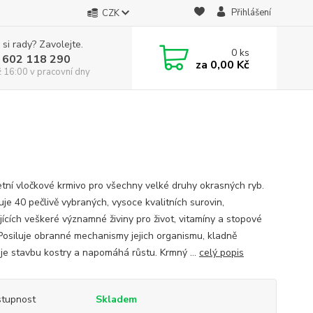
Přihlášení
CZK
 si rady? Zavolejte.
0
ks
 602 118 290
za
0,00 Kč
ž 16:00 v pracovní dny
tní vločkové krmivo pro všechny velké druhy okrasných ryb.
je 40 pečlivě vybraných, vysoce kvalitních surovin,
jících veškeré významné živiny pro život, vitamíny a stopové
 Posiluje obranné mechanismy jejich organismu, kladně
uje stavbu kostry a napomáhá růstu. Krmný ...
celý popis
tupnost
Skladem