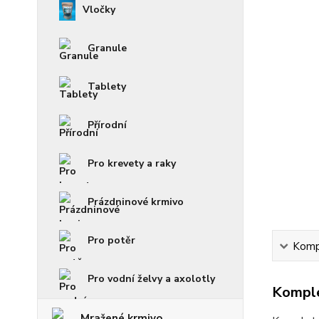
Vločky
Granule
Tablety
Přírodní
Pro krevety a raky
Prázdninové krmivo
Pro potěr
Kompl
Pro vodní želvy a axolotly
Komple
Mražené krmivo