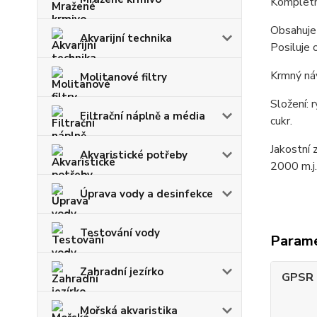
Kompletní
Obsahuje 
Akvarijní technika
Posiluje 
Krmný ná
Molitanové filtry
Složení: 
Filtrační náplně a média
cukr.
Jakostní 
Akvaristické potřeby
2000 m.j.
Úprava vody a desinfekce
Testování vody
Param
Zahradní jezírko
GPSR -
Mořská akvaristika