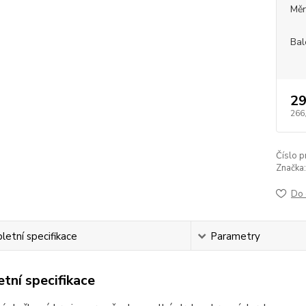
Měr
Bal
29
266
Číslo p
Značka:
Do 
etní specifikace
Parametry
tní specifikace