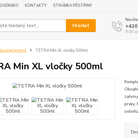
LOVENSKO
KONTAKTY
STRÁNKA PĚSTÍRNY
Nevíte
Hledat
+420
9:00 a
kvarijní krmiva
TETRA Min XL vločky 500ml
A Min XL vločky 500ml
Komple
Obsahu
zahrnu
prvky.
ovlivň
Dos