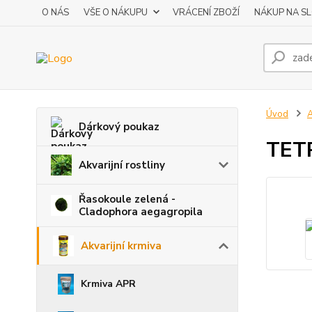
O NÁS
VŠE O NÁKUPU
VRÁCENÍ ZBOŽÍ
NÁKUP NA S
Úvod
A
Dárkový poukaz
TETR
Akvarijní rostliny
Řasokoule zelená -
Cladophora aegagropila
Akvarijní krmiva
Krmiva APR