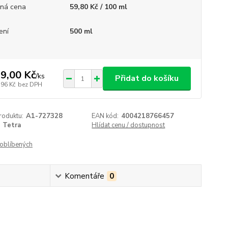
ná cena
59,80 Kč / 100 ml
ení
500 ml
9,00 Kč
/
ks
Přidat do košíku
,96 Kč
bez DPH
roduktu:
A1-727328
EAN kód:
4004218766457
Tetra
Hlídat cenu / dostupnost
oblíbených
Komentáře
0