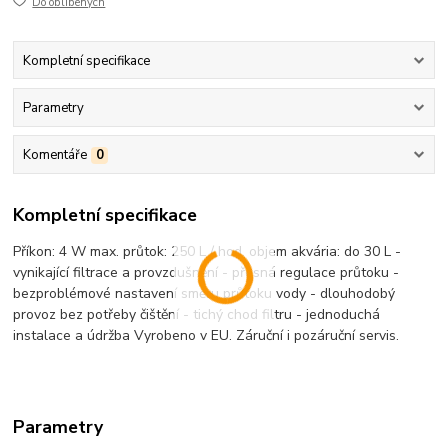
Do oblíbených
Kompletní specifikace
Parametry
Komentáře
0
Kompletní specifikace
Příkon: 4 W max. průtok: 250 L / hod. objem akvária: do 30 L -
vynikající filtrace a provzdušnění - přesná regulace průtoku -
bezproblémové nastavení směru průtoku vody - dlouhodobý
provoz bez potřeby čištění - tichý chod filtru - jednoduchá
instalace a údržba Vyrobeno v EU. Záruční i pozáruční servis.
Parametry