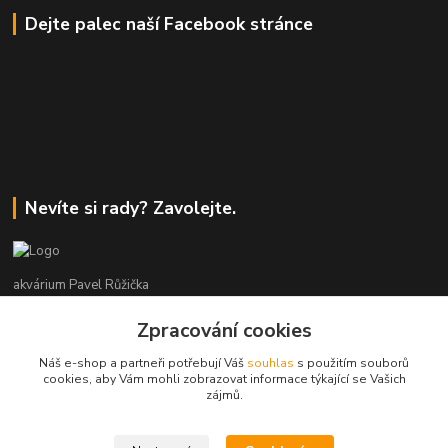
Dejte palec naší Facebook stránce
Nevíte si rady? Zavolejte.
akvárium Pavel Růžička
Zpracování cookies
+420 602 118 290
9:00 až 16:00 v pracovní dny
Náš e-shop a partneři potřebují Váš
souhlas
s použitím souborů
cookies, aby Vám mohli zobrazovat informace týkající se Vašich
info@akvariumruzicka.cz
zájmů.