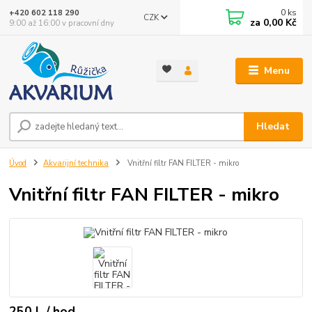
0
ks
+420 602 118 290
CZK
za
0,00 Kč
9:00 až 16:00 v pracovní dny
Menu
Hledat
Úvod
Akvarijní technika
Vnitřní filtr FAN FILTER - mikro
Vnitřní filtr FAN FILTER - mikro
250 L / hod