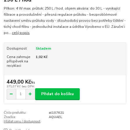
Příkon: 4 W max. průtok: 250 L / hod. objem akvária: do 30 L - vynikající
filtrace a provzdušnění - přesná regulace průtoku - bezproblémové
nastavení směru průtoku vody - dlouhodobý provoz bez potřeby čištění -
tichý chod filtru - jednoduchá instalace a údržba Vyrobeno v EU. Záruční i
po...
celý popis
Dostupnost
Skladem
Cena zahrnuje
1,02 Kč
příspěvek na
recyklaci
449,00 Kč
/
ks
371,07 Kč
bez DPH
Přidat do košíku
Číslo produktu:
al107621
Značka:
AQUAEL
Hlídat cenu / dostupnost