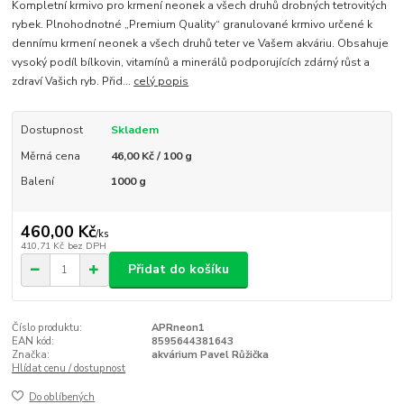
Kompletní krmivo pro krmení neonek a všech druhů drobných tetrovitých
rybek. Plnohodnotné „Premium Quality“ granulované krmivo určené k
dennímu krmení neonek a všech druhů teter ve Vašem akváriu. Obsahuje
vysoký podíl bílkovin, vitamínů a minerálů podporujících zdárný růst a
zdraví Vašich ryb. Přid...
celý popis
Dostupnost
Skladem
Měrná cena
46,00 Kč / 100 g
Balení
1000 g
460,00 Kč
/
ks
410,71 Kč
bez DPH
Přidat do košíku
Číslo produktu:
APRneon1
EAN kód:
8595644381643
Značka:
akvárium Pavel Růžička
Hlídat cenu / dostupnost
Do oblíbených