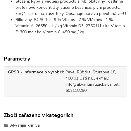
Složení: Ryby a vedlejší produkty z ryb, obiloviny, rostlinné
proteinové koncentráty, sušené kvasnice, pivní produkty,
korýši, spirulina, řasy, tuky. Obsahuje barviva povolená v EU.
Bílkoviny: 54 % Tuk: 9 % Vlhkost: 7 % Vláknina: 1 %
Vitamin A: 26650 U.I. / kg Vitamin D3: 2750 U.I. / kg Vitamin
E: 300 mg / kg Vitamin C: 450 mg / kg
Parametry
GPSR - informace o výrobci
Pavel Růžička, Štursova 18,
400 01 Ústí n.L., e-mail:
info@akvariumruzicka.cz, tel.:
602118290
Zboží zařazeno v kategoriích
Akvarijní krmiva