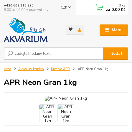
0
ks
+420 602 118 290
CZK
za
0,00 Kč
9:00 až 16:00 v pracovní dny
Menu
Hledat
Úvod
Akvarijní krmiva
Krmiva APR
APR Neon Gran 1kg
APR Neon Gran 1kg