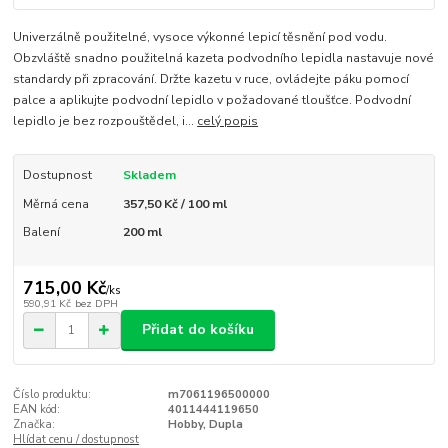
Univerzálně použitelné, vysoce výkonné lepicí těsnění pod vodu.
Obzvláště snadno použitelná kazeta podvodního lepidla nastavuje nové
standardy při zpracování. Držte kazetu v ruce, ovládejte páku pomocí
palce a aplikujte podvodní lepidlo v požadované tloušťce. Podvodní
lepidlo je bez rozpouštědel, i...
celý popis
Dostupnost
Skladem
Měrná cena
357,50 Kč / 100 ml
Balení
200 ml
715,00 Kč
/
ks
590,91 Kč
bez DPH
Přidat do košíku
Číslo produktu:
m7061196500000
EAN kód:
4011444119650
Značka:
Hobby, Dupla
Hlídat cenu / dostupnost