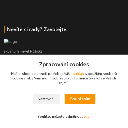
Nevíte si rady? Zavolejte.
akvárium Pavel Růžička
Zpracování cookies
+420 602 118 290
9:00 až 16:00 v pracovní dny
Náš e-shop a partneři potřebují Váš
souhlas
s použitím souborů
cookies, aby Vám mohli zobrazovat informace týkající se Vašich
info@akvariumruzicka.cz
zájmů.
Souhlasím
Nastavení
akvárium Růžička 2011 - 2026
Souhlas můžete odmítnout
zde
.
Vytvořeno na
Eshop-rychle.cz