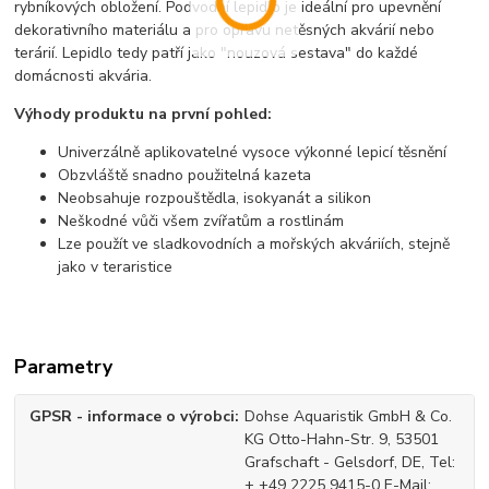
rybníkových obložení. Podvodní lepidlo je ideální pro upevnění
dekorativního materiálu a pro opravu netěsných akvárií nebo
terárií. Lepidlo tedy patří jako "nouzová sestava" do každé
domácnosti akvária.
Výhody produktu na první pohled:
Univerzálně aplikovatelné vysoce výkonné lepicí těsnění
Obzvláště snadno použitelná kazeta
Neobsahuje rozpouštědla, isokyanát a silikon
Neškodné vůči všem zvířatům a rostlinám
Lze použít ve sladkovodních a mořských akváriích, stejně
jako v teraristice
Parametry
GPSR - informace o výrobci
Dohse Aquaristik GmbH & Co.
KG Otto-Hahn-Str. 9, 53501
Grafschaft - Gelsdorf, DE, Tel:
+ +49 2225 9415-0 E-Mail: