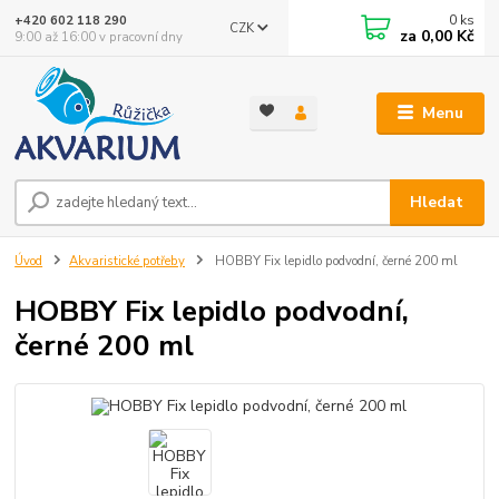
0
ks
+420 602 118 290
CZK
za
0,00 Kč
9:00 až 16:00 v pracovní dny
Menu
Hledat
Úvod
Akvaristické potřeby
HOBBY Fix lepidlo podvodní, černé 200 ml
HOBBY Fix lepidlo podvodní,
černé 200 ml