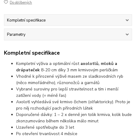
Do oblíbených
Kompletní specifikace
Parametry
Kompletní specifikace
Kompletní výživa a optimální růst
axolotlů, mloků a
drápateček
8-20 cm díky 3 mm krmivovým perličkám
Vhodné k přirozené výživě masem ze sladkovodních ryb
(něco mimořádného), různonožců a garnátů
Vybrané suroviny pro lepší stravitelnost a tím i menší
zatížení vody (= méně řas)
Axolotl vyhledává své krmivo čichem (olfaktoricky). Proto je
pro něj rozhodující pach přírodních látek
Doporučené dávky: 1 – 2 x denně jen tolik krmiva, kolik bude
zkonzumováno během několika málo minut
Uzavřené spotřebujte do 3 let
Po otevření trvanlivost 4 měsíce