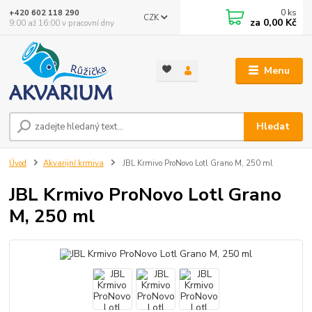
0
ks
+420 602 118 290
CZK
za
0,00 Kč
9:00 až 16:00 v pracovní dny
Menu
Hledat
Úvod
Akvarijní krmiva
JBL Krmivo ProNovo Lotl Grano M, 250 ml
JBL Krmivo ProNovo Lotl Grano
M, 250 ml