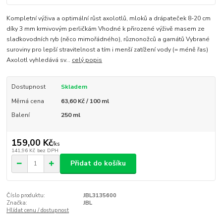
Kompletní výživa a optimální růst axolotlů, mloků a drápateček 8-20 cm
díky 3 mm krmivovým perličkám Vhodné k přirozené výživě masem ze
sladkovodních ryb (něco mimořádného), různonožců a garnátů Vybrané
suroviny pro lepší stravitelnost a tím i menší zatížení vody (= méně řas)
Axolotl vyhledává sv...
celý popis
Dostupnost
Skladem
Měrná cena
63,60 Kč / 100 ml
Balení
250 ml
159,00 Kč
/
ks
141,96 Kč
bez DPH
Přidat do košíku
Číslo produktu:
JBL3135600
Značka:
JBL
Hlídat cenu / dostupnost