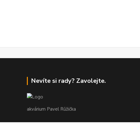
Nevíte si rady? Zavolejte.
akvárium Pavel Růžička
+420 602 118 290
9:00 až 16:00 v pracovní dny