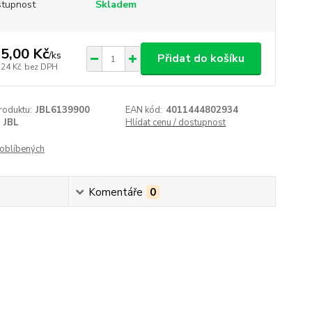
tupnost
Skladem
5,00 Kč
/
ks
Přidat do košíku
,24 Kč
bez DPH
roduktu:
JBL6139900
EAN kód:
4011444802934
JBL
Hlídat cenu / dostupnost
oblíbených
Komentáře
0