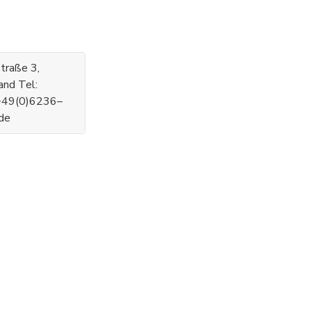
traße 3,
nd Tel:
+49(0)6236–
.de