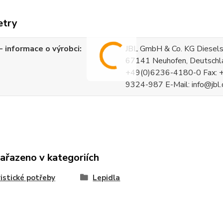
etry
 informace o výrobci
JBL GmbH & Co. KG Diesels
67141 Neuhofen, Deutschla
+49(0)6236-4180-0 Fax: 
9324-987 E-Mail: info@jbl
zařazeno v kategoriích
istické potřeby
Lepidla