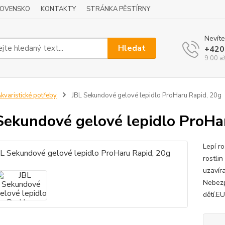
LOVENSKO
KONTAKTY
STRÁNKA PĚSTÍRNY
Nevíte
Hledat
+420
9:00 a
kvaristické potřeby
JBL Sekundové gelové lepidlo ProHaru Rapid, 20g
Sekundové gelové lepidlo ProHa
Lepí r
rostli
uzavír
Nebezp
dětí.E