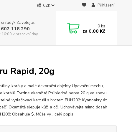
Přihlášení
CZK
 si rady? Zavolejte.
0
ks
 602 118 290
za
0,00 Kč
ž 16:00 v pracovní dny
ru Rapid, 20g
ostliny, korály a malé dekorační objekty Upevnění mechu,
n a korálů Tvrdne okamžitě Průhledná barva 20 g ve znovu
atelné vytlačovací kartuši s hrotem EUH202: Kyanoakrylát.
ečí. Okamžitě slepuje kůži a oči. Uchovávejte mimo dosah
UH208: Obsahuje $. Může vy...
celý popis