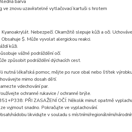
hledná barva
g ve znovu uzavíratelné vytlačovací kartuši s hrotem
yanoakrylát. Nebezpečí. Okamžitě slepuje kůži a oči. Uchováve
Obsahuje $. Může vyvolat alergickou reakci.
ždí kůži.
ůsobuje vážné podráždění očí.
že způsobit podráždění dýchacích cest.
li nutná lékařská pomoc, mějte po ruce obal nebo štítek výrobku
hovávejte mimo dosah dětí.
amezte vdechování par.
užívejte ochranné rukavice / ochranné brýle.
1+P338: PŘI ZASAŽENÍ OČÍ: Několik minut opatrně vyplachujte
lze vyjmout snadno. Pokračujte ve vyplachování.
sah/nádobu likvidujte v souladu s místními/regionálními/národní