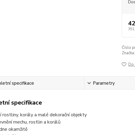
Dos
42
351
Číslo p
Značka:
Do 
etní specifikace
Parametry
tní specifikace
í rostliny, korály a malé dekorační objekty
vnění mechu, rostlin a korálů
dne okamžitě