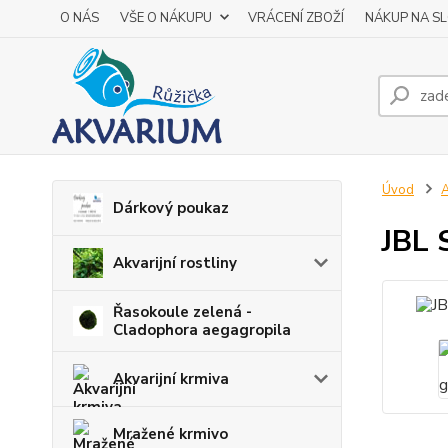
O NÁS
VŠE O NÁKUPU
VRÁCENÍ ZBOŽÍ
NÁKUP NA S
Úvod
A
Dárkový poukaz
JBL 
Akvarijní rostliny
Řasokoule zelená -
Cladophora aegagropila
Akvarijní krmiva
Mražené krmivo