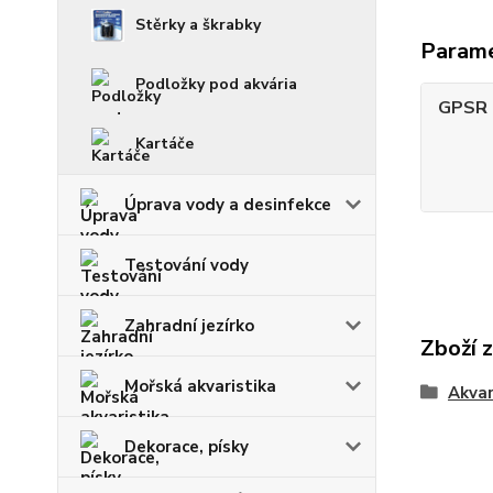
Stěrky a škrabky
Param
Podložky pod akvária
GPSR -
Kartáče
Úprava vody a desinfekce
Testování vody
Zahradní jezírko
Zboží 
Mořská akvaristika
Akvar
Dekorace, písky