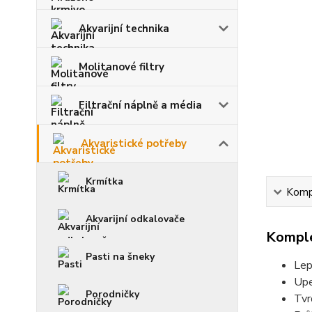
Akvarijní technika
Molitanové filtry
Filtrační náplně a média
Akvaristické potřeby
Krmítka
Kompl
Akvarijní odkalovače
Komple
Pasti na šneky
Lep
Upe
Porodničky
Tvr