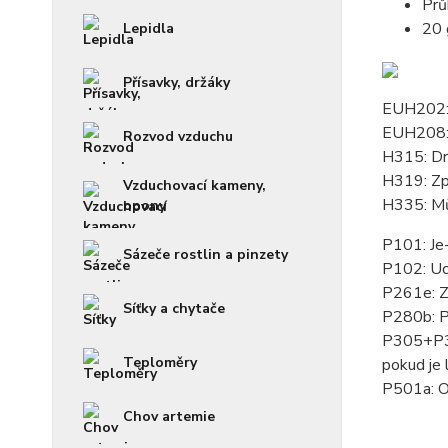
Prů
20 
Lepidla
Přísavky, držáky
EUH202: K
EUH208: 
Rozvod vzduchu
H315: Drá
H319: Zp
Vzduchovací kameny,
H335: Mů
opony
P101: Je-
Sázeče rostlin a pinzety
P102: Uc
P261e: Z
Síťky a chytače
P280b: Po
P305+P35
Teploměry
pokud je 
P501a: Ob
Chov artemie