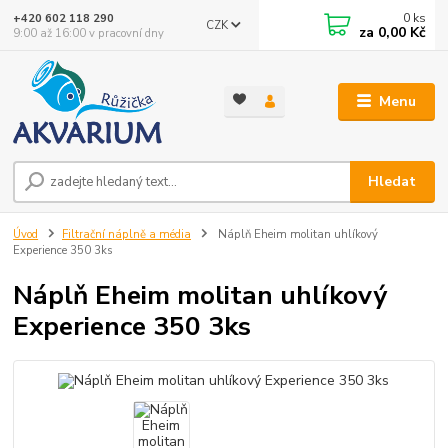
0
ks
+420 602 118 290
CZK
za
0,00 Kč
9:00 až 16:00 v pracovní dny
Menu
Hledat
Úvod
Filtrační náplně a média
Náplň Eheim molitan uhlíkový
Experience 350 3ks
Náplň Eheim molitan uhlíkový
Experience 350 3ks