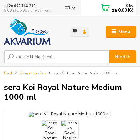
0
ks
+420 602 118 290
CZK
za
0,00 Kč
9:00 až 16:00 v pracovní dny
Menu
Hledat
Úvod
Zahradní jezírko
sera Koi Royal Nature Medium 1000 ml
sera Koi Royal Nature Medium
1000 ml