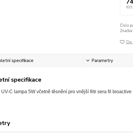
74
615
Číslo p
Značka:
Do 
etní specifikace
Parametry
tní specifikace
UV-C lampa 5W včetně těsnění pro vnější filtr sera fil bioacti
etry