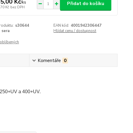
5,00 Kč
/
ks
Přidat do košíku
,70 Kč
bez DPH
roduktu:
s30644
EAN kód:
4001942306447
sera
Hlídat cenu / dostupnost
oblíbených
Komentáře
0
ve 250+UV a 400+UV.