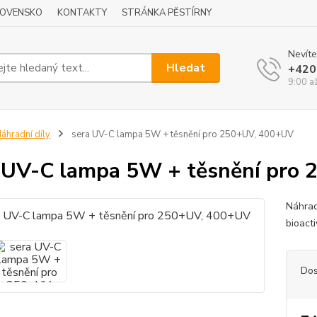
LOVENSKO
KONTAKTY
STRÁNKA PĚSTÍRNY
Nevíte
Hledat
+420
9:00 a
áhradní díly
sera UV-C lampa 5W + těsnění pro 250+UV, 400+UV
 UV-C lampa 5W + těsnění pro
Náhrad
bioact
Dos