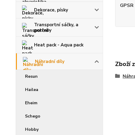
GPSR -
Dekorace, písky
Transportní sáčky, a
potřeby
Heat pack - Aqua pack
Náhradní díly
Zboží 
Náhra
Resun
Hailea
Eheim
Schego
Hobby