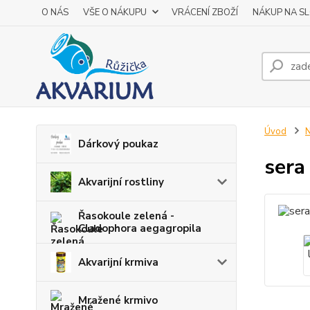
O NÁS
VŠE O NÁKUPU
VRÁCENÍ ZBOŽÍ
NÁKUP NA S
Úvod
N
Dárkový poukaz
sera
Akvarijní rostliny
Řasokoule zelená -
Cladophora aegagropila
Akvarijní krmiva
Mražené krmivo