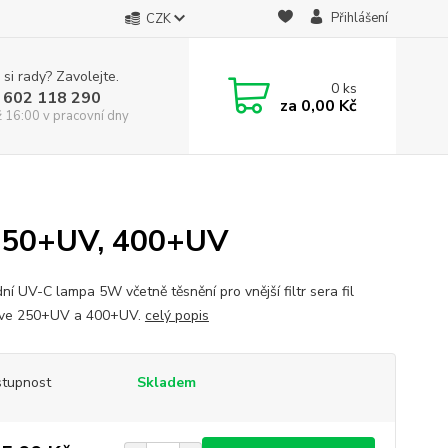
Přihlášení
CZK
 si rady? Zavolejte.
0
ks
 602 118 290
za
0,00 Kč
ž 16:00 v pracovní dny
 250+UV, 400+UV
ní UV-C lampa 5W včetně těsnění pro vnější filtr sera fil
ive 250+UV a 400+UV.
celý popis
tupnost
Skladem