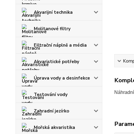
Akvarijní technika
Molitanové filtry
Filtrační náplně a média
Kompl
Akvaristické potřeby
Úprava vody a desinfekce
Komple
Náhradní 
Testování vody
Zahradní jezírko
Param
Mořská akvaristika