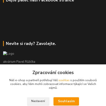
Dejte palec naší Facebook stránce
Nevíte si rady? Zavolejte.
akvárium Pavel Růžička
Zpracování cookies
+420 602 118 290
9:00 až 16:00 v pracovní dny
Náš e-shop a partneři potřebují Váš
souhlas
s použitím souborů
cookies, aby Vám mohli zobrazovat informace týkající se Vašich
info@akvariumruzicka.cz
zájmů.
Souhlasím
Nastavení