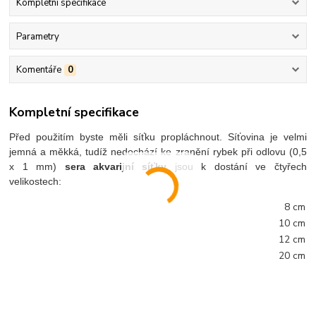
Kompletní specifikace
Parametry
Komentáře
0
Kompletní specifikace
Před použitím byste měli síťku propláchnout. Síťovina je velmi
jemná a měkká, tudíž nedochází ke zranění rybek při odlovu (0,5
x 1 mm)
sera akvarijní síťky
jsou k dostání ve čtyřech
velikostech:
8 cm
10 cm
12 cm
20 cm