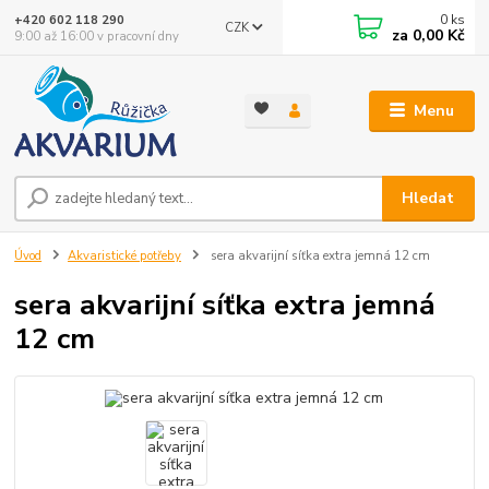
0
ks
+420 602 118 290
CZK
za
0,00 Kč
9:00 až 16:00 v pracovní dny
Menu
Hledat
Úvod
Akvaristické potřeby
sera akvarijní síťka extra jemná 12 cm
sera akvarijní síťka extra jemná
12 cm