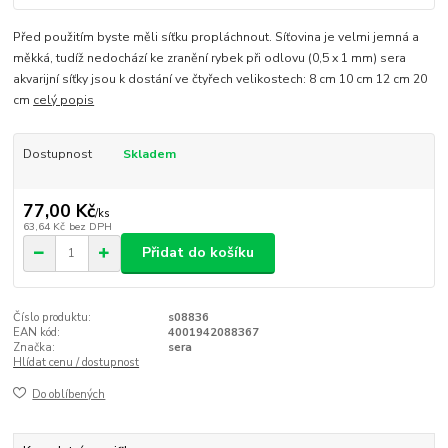
Před použitím byste měli síťku propláchnout. Síťovina je velmi jemná a
měkká, tudíž nedochází ke zranění rybek při odlovu (0,5 x 1 mm) sera
akvarijní síťky jsou k dostání ve čtyřech velikostech: 8 cm 10 cm 12 cm 20
cm
celý popis
Dostupnost
Skladem
77,00 Kč
/
ks
63,64 Kč
bez DPH
Přidat do košíku
Číslo produktu:
s08836
EAN kód:
4001942088367
Značka:
sera
Hlídat cenu / dostupnost
Do oblíbených