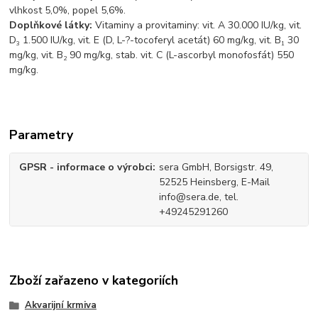
vlhkost 5,0%, popel 5,6%.
Doplňkové látky:
Vitaminy a provitaminy:
vit. A 30.000 IU/kg, vit.
D
1.500 IU/kg, vit. E (D, L-
?
-tocoferyl acetát) 60 mg/kg, vit. B
30
3
1
mg/kg, vit. B
90 mg/kg, stab. vit. C (L-ascorbyl monofosfát) 550
2
mg/kg.
Parametry
GPSR - informace o výrobci
sera GmbH, Borsigstr. 49,
52525 Heinsberg, E-Mail
info@sera.de, tel.
+49245291260
Zboží zařazeno v kategoriích
Akvarijní krmiva