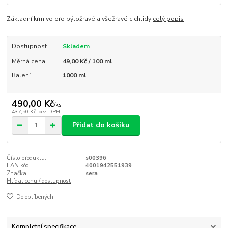
Základní krmivo pro býložravé a všežravé cichlidy
celý popis
Dostupnost
Skladem
Měrná cena
49,00 Kč / 100 ml
Balení
1000 ml
490,00 Kč
/
ks
437,50 Kč
bez DPH
Přidat do košíku
Číslo produktu:
s00396
EAN kód:
4001942551939
Značka:
sera
Hlídat cenu / dostupnost
Do oblíbených
Kompletní specifikace