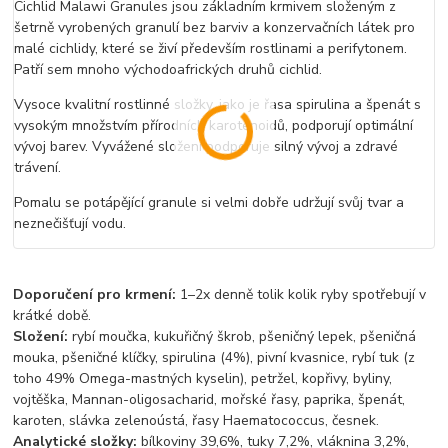
Cichlid Malawi Granules jsou základním krmivem složeným z
šetrně vyrobených granulí bez barviv a konzervačních látek pro
malé cichlidy, které se živí především rostlinami a perifytonem.
Patří sem mnoho východoafrických druhů cichlid.
Vysoce kvalitní rostlinné složky, jako je řasa spirulina a špenát s
vysokým množstvím přírodních karotenoidů, podporují optimální
vývoj barev. Vyvážené složení podporuje silný vývoj a zdravé
trávení.
Pomalu se potápějící granule si velmi dobře udržují svůj tvar a
neznečišťují vodu.
Doporučení pro krmení:
1–2x denně tolik kolik ryby spotřebují v
krátké době.
Složení:
rybí moučka, kukuřičný škrob, pšeničný lepek, pšeničná
mouka, pšeničné klíčky, spirulina (4%), pivní kvasnice, rybí tuk (z
toho 49% Omega-mastných kyselin), petržel, kopřivy, byliny,
vojtěška, Mannan-oligosacharid, mořské řasy, paprika, špenát,
karoten, slávka zelenoústá, řasy Haematococcus, česnek.
Analytické složky:
bílkoviny 39,6%, tuky 7,2%, vláknina 3,2%,