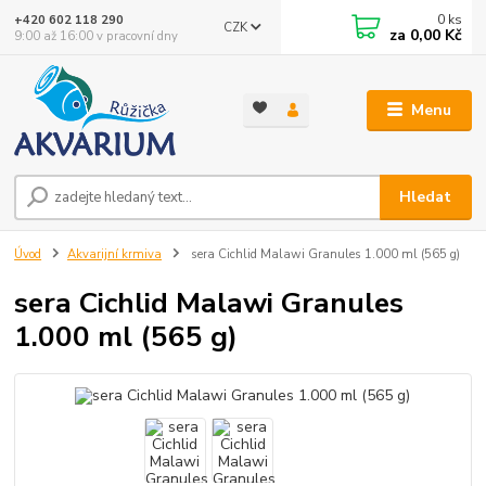
0
ks
+420 602 118 290
CZK
za
0,00 Kč
9:00 až 16:00 v pracovní dny
Menu
Hledat
Úvod
Akvarijní krmiva
sera Cichlid Malawi Granules 1.000 ml (565 g)
sera Cichlid Malawi Granules
1.000 ml (565 g)