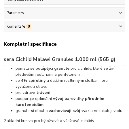
Parametry
Komentáře
0
Kompletní specifikace
sera Cichlid Malawi Granules 1.000 ml (565 g)
pomalu se potápějící
granule
pro cichlidy, které se živí
především rostlinami a perifytonem
se
4% spiruliny
a dalšími rostlinnými složkami pro
vyváženou stravu
pro zdravé
trávení
podporuje optimální
vývoj barev
díky
přírodním
karotenoidům
granule
si
dlouho
zachovávají svůj tvar
a nezakalují vodu
Základní krmivo pro býložravé a všežravé cichlidy