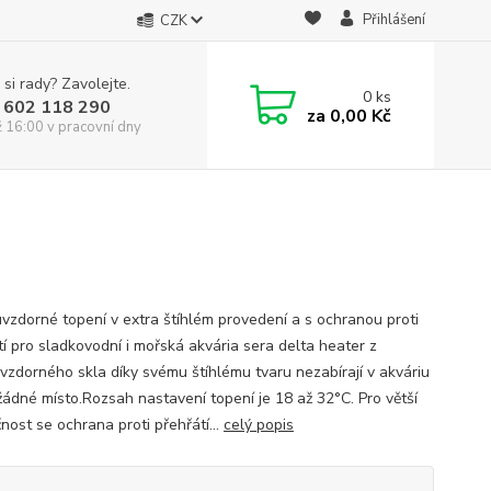
Přihlášení
CZK
 si rady? Zavolejte.
0
ks
 602 118 290
za
0,00 Kč
ž 16:00 v pracovní dny
vzdorné topení v extra štíhlém provedení a s ochranou proti
tí pro sladkovodní i mořská akvária sera delta heater z
vzdorného skla díky svému štíhlému tvaru nezabírají v akváriu
žádné místo.Rozsah nastavení topení je 18 až 32°C. Pro větší
nost se ochrana proti přehřátí...
celý popis