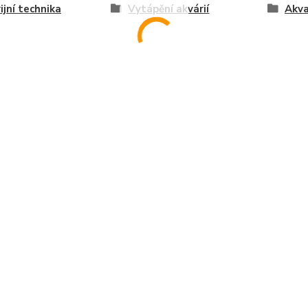
ijní technika
Vytápění akvárií
Akva