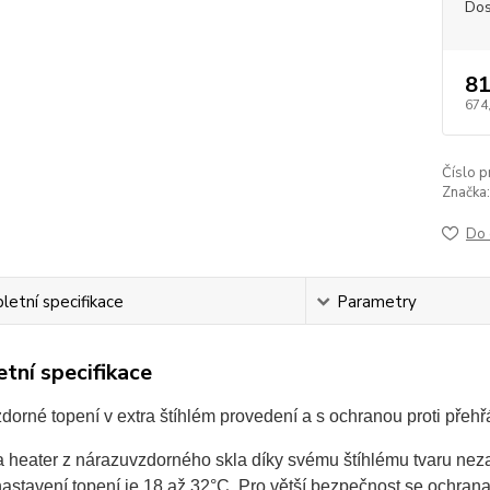
Dos
81
674
Číslo p
Značka:
Do 
etní specifikace
Parametry
tní specifikace
orné topení v extra štíhlém provedení a s ochranou proti přehř
a heater z nárazuvzdorného skla díky svému štíhlému tvaru neza
stavení topení je 18 až 32°C. Pro větší bezpečnost se ochrana 