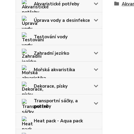
Akvaristické potřeby
Akvar
Úprava vody a desinfekce
Testování vody
Zahradní jezírko
Mořská akvaristika
Dekorace, písky
Transportní sáčky, a
potřeby
Heat pack - Aqua pack