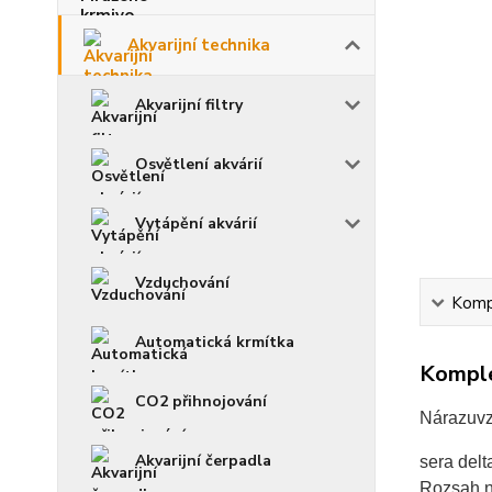
Akvarijní technika
Akvarijní filtry
Osvětlení akvárií
Vytápění akvárií
Vzduchování
Kompl
Automatická krmítka
Komple
CO2 přihnojování
Nárazuvzd
Akvarijní čerpadla
sera delt
Rozsah na