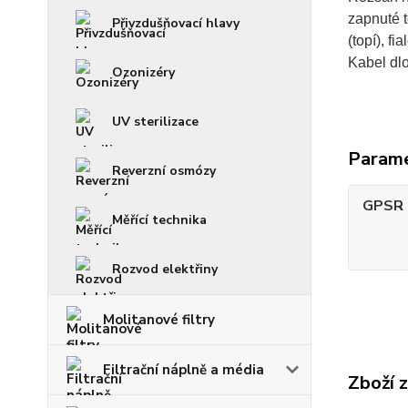
zapnuté t
Přivzdušňovací hlavy
(topí), fi
Kabel dlo
Ozonizéry
UV sterilizace
Param
Reverzní osmózy
GPSR -
Měřící technika
Rozvod elektřiny
Molitanové filtry
Filtrační náplně a média
Zboží 