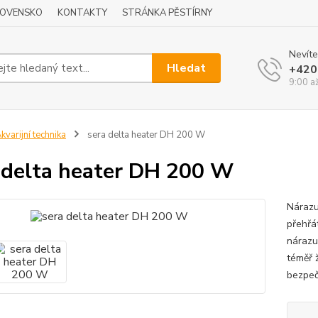
LOVENSKO
KONTAKTY
STRÁNKA PĚSTÍRNY
Nevíte
Hledat
+420
9:00 a
kvarijní technika
sera delta heater DH 200 W
 delta heater DH 200 W
Nárazu
přehřá
nárazu
téměř 
bezpeč