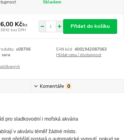
tupnost
Skladem
6,00 Kč
/
ks
Přidat do košíku
,38 Kč
bez DPH
roduktu:
s08706
EAN kód:
4001942087063
sera
Hlídat cenu / dostupnost
oblíbených
Komentáře
0
átí pro sladkovodní i mořská akvária
bírají v akváriu téměř žádné místo.
proti přehřátí postará o automatické vypnutí, pokud se