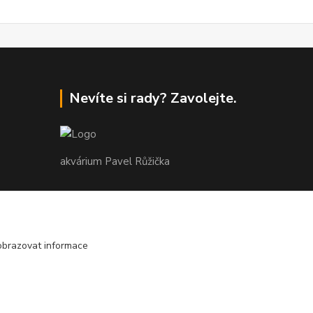
Nevíte si rady? Zavolejte.
akvárium Pavel Růžička
+420 602 118 290
9:00 až 16:00 v pracovní dny
obrazovat informace
info@akvariumruzicka.cz