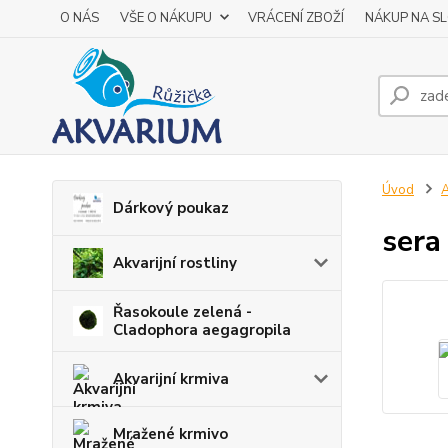
O NÁS
VŠE O NÁKUPU
VRÁCENÍ ZBOŽÍ
NÁKUP NA S
Úvod
A
Dárkový poukaz
sera
Akvarijní rostliny
Řasokoule zelená -
Cladophora aegagropila
Akvarijní krmiva
Mražené krmivo