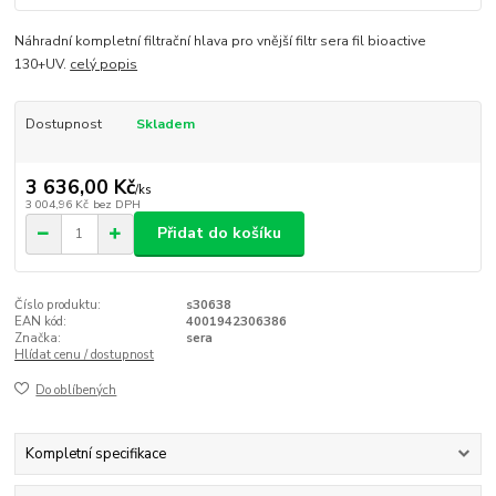
Náhradní kompletní filtrační hlava pro vnější filtr sera fil bioactive
130+UV.
celý popis
Dostupnost
Skladem
3 636,00 Kč
/
ks
3 004,96 Kč
bez DPH
Přidat do košíku
Číslo produktu:
s30638
EAN kód:
4001942306386
Značka:
sera
Hlídat cenu / dostupnost
Do oblíbených
Kompletní specifikace