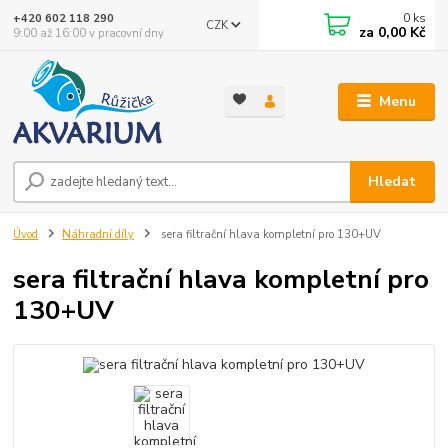
0
ks
+420 602 118 290
CZK
za
0,00 Kč
9:00 až 16:00 v pracovní dny
Menu
Hledat
Úvod
Náhradní díly
sera filtrační hlava kompletní pro 130+UV
sera filtrační hlava kompletní pro
130+UV