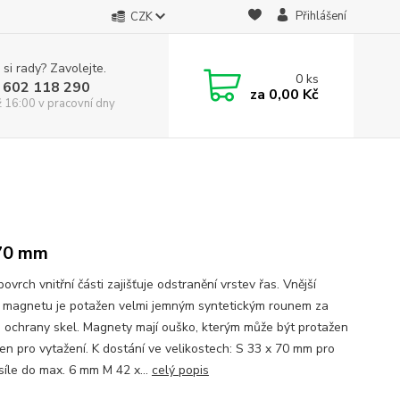
Přihlášení
CZK
 si rady? Zavolejte.
0
ks
 602 118 290
za
0,00 Kč
ž 16:00 v pracovní dny
70 mm
 povrch vnitřní části zajišťuje odstranění vrstev řas. Vnější
 magnetu je potažen velmi jemným syntetickým rounem za
 ochrany skel. Magnety mají ouško, kterým může být protažen
en pro vytažení. K dostání ve velikostech: S 33 x 70 mm pro
 síle do max. 6 mm M 42 x...
celý popis