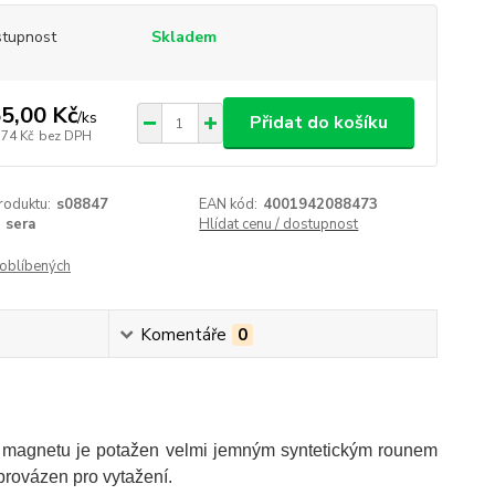
tupnost
Skladem
5,00 Kč
/
ks
Přidat do košíku
,74 Kč
bez DPH
roduktu:
s08847
EAN kód:
4001942088473
sera
Hlídat cenu / dostupnost
oblíbených
Komentáře
0
vrch magnetu je potažen velmi jemným syntetickým rounem
provázen pro vytažení.