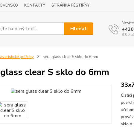
LOVENSKO
KONTAKTY
STRÁNKA PĚSTÍRNY
Nevíte
Hledat
+420
9:00 a
kvaristické potřeby
sera glass clear S sklo do 6mm
 glass clear S sklo do 6mm
33x
Čistíci
povrch
účelem
prováz
sklo o