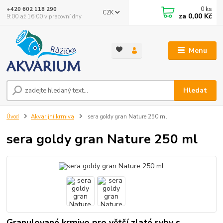
0
ks
+420 602 118 290
CZK
za
0,00 Kč
9:00 až 16:00 v pracovní dny
Menu
Hledat
Úvod
Akvarijní krmiva
sera goldy gran Nature 250 ml
sera goldy gran Nature 250 ml
Granulované krmivo pro větší zlaté ryby s