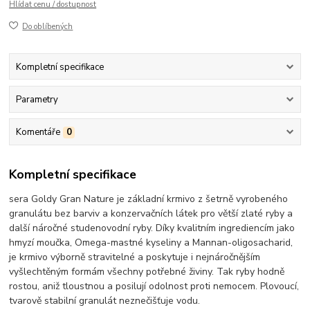
Hlídat cenu / dostupnost
Do oblíbených
Kompletní specifikace
Parametry
Komentáře
0
Kompletní specifikace
sera Goldy Gran Nature je základní krmivo z šetrně vyrobeného
granulátu bez barviv a konzervačních látek pro větší zlaté ryby a
další náročné studenovodní ryby. Díky kvalitním ingrediencím jako
hmyzí moučka, Omega-mastné kyseliny a Mannan-oligosacharid,
je krmivo výborně stravitelné a poskytuje i nejnáročnějším
vyšlechtěným formám všechny potřebné živiny. Tak ryby hodně
rostou, aniž tloustnou a posilují odolnost proti nemocem. Plovoucí,
tvarově stabilní granulát neznečišťuje vodu.