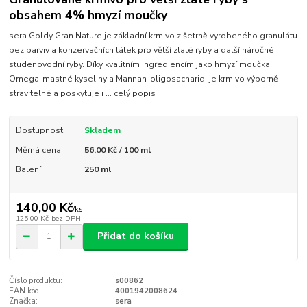
obsahem 4% hmyzí moučky
sera Goldy Gran Nature je základní krmivo z šetrně vyrobeného granulátu
bez barviv a konzervačních látek pro větší zlaté ryby a další náročné
studenovodní ryby. Díky kvalitním ingrediencím jako hmyzí moučka,
Omega-mastné kyseliny a Mannan-oligosacharid, je krmivo výborně
stravitelné a poskytuje i ...
celý popis
Dostupnost
Skladem
Měrná cena
56,00 Kč / 100 ml
Balení
250 ml
140,00 Kč
/
ks
125,00 Kč
bez DPH
Přidat do košíku
Číslo produktu:
s00862
EAN kód:
4001942008624
Značka:
sera