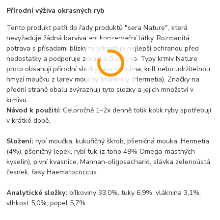
Přírodní výživa okrasných ryb
Tento produkt patří do řady produktů "sera Nature", která
nevyžaduje žádná barviva ani konzervační látky. Rozmanitá
potrava s přísadami blízkými přírodě je nejlepší ochranou před
nedostatky a podporuje zdraví a čilost ryb. Typy krmiv Nature
proto obsahují přírodní složky jako spirulina, krill nebo udržitelnou
hmyzí moučku z larev mouchy bráněnky (Hermetia). Značky na
přední straně obalu zvýrazňují tyto složky a jejich množství v
krmivu.
Návod k použití:
Celoročně 1–2x denně tolik kolik ryby spotřebují
v krátké době.
Složení:
rybí moučka, kukuřičný škrob, pšeničná mouka, Hermetia
(4%), pšeničný lepek, rybí tuk (z toho 49% Omega-mastných
kyselin), pivní kvasnice, Mannan-oligosacharid, slávka zelenoústá,
česnek, řasy Haematococcus.
Analytické složky:
bílkoviny 33,0%, tuky 6,9%, vláknina 3,1%,
vlhkost 5,0%, popel 5,7%.