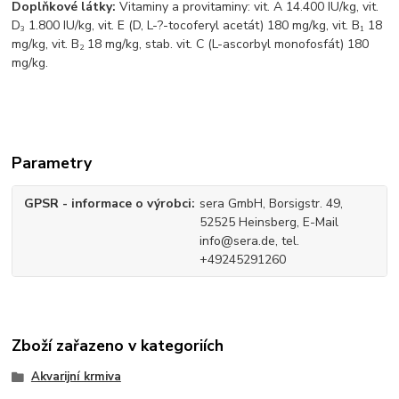
Doplňkové látky:
Vitaminy a provitaminy:
vit. A 14.400 IU/kg, vit.
D
1.800 IU/kg, vit. E (D, L-
?
-tocoferyl acetát) 180 mg/kg, vit. B
18
3
1
mg/kg, vit. B
18 mg/kg, stab. vit. C (L-ascorbyl monofosfát) 180
2
mg/kg.
Parametry
GPSR - informace o výrobci
sera GmbH, Borsigstr. 49,
52525 Heinsberg, E-Mail
info@sera.de, tel.
+49245291260
Zboží zařazeno v kategoriích
Akvarijní krmiva