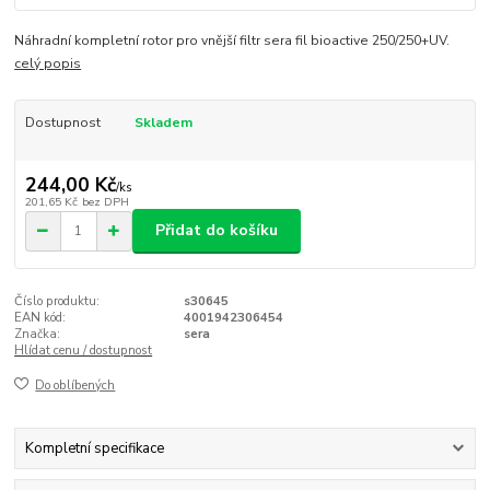
Náhradní kompletní rotor pro vnější filtr sera fil bioactive 250/250+UV.
celý popis
Dostupnost
Skladem
244,00 Kč
/
ks
201,65 Kč
bez DPH
Přidat do košíku
Číslo produktu:
s30645
EAN kód:
4001942306454
Značka:
sera
Hlídat cenu / dostupnost
Do oblíbených
Kompletní specifikace