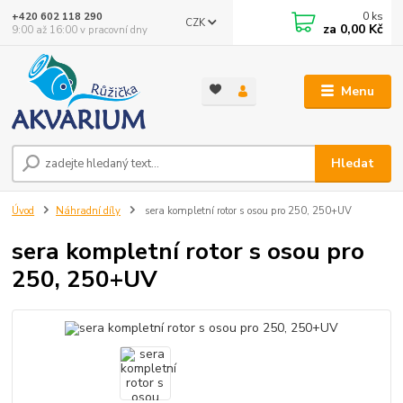
0
ks
+420 602 118 290
CZK
za
0,00 Kč
9:00 až 16:00 v pracovní dny
Menu
Hledat
Úvod
Náhradní díly
sera kompletní rotor s osou pro 250, 250+UV
sera kompletní rotor s osou pro
250, 250+UV