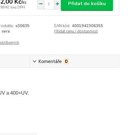
2,00 Kč
/
ks
Přidat do košíku
,99 Kč
bez DPH
roduktu:
s30635
EAN kód:
4001942306355
sera
Hlídat cenu / dostupnost
oblíbených
Komentáře
0
0+UV a 400+UV.