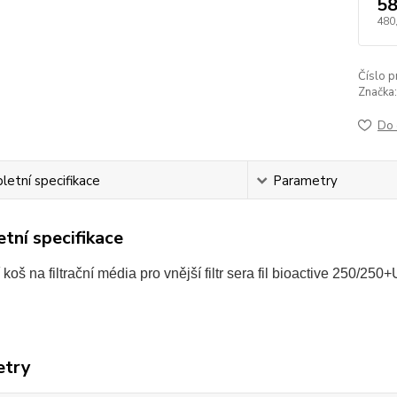
58
480
Číslo p
Značka:
Do 
etní specifikace
Parametry
tní specifikace
koš na filtrační média pro vnější filtr sera fil bioactive 250/25
etry