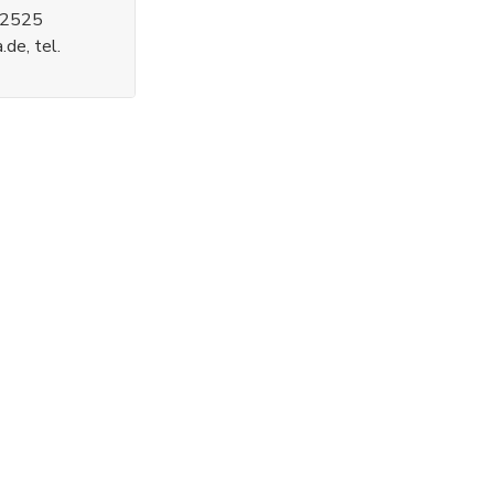
 52525
de, tel.