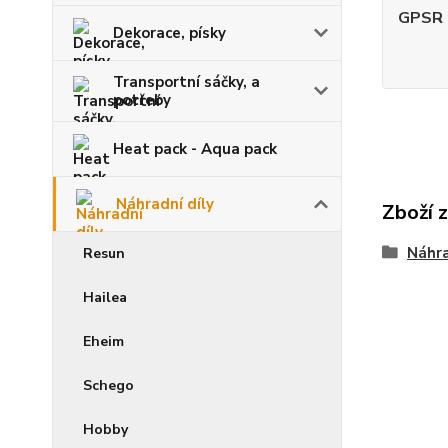
GPSR -
Dekorace, písky
Transportní sáčky, a
potřeby
Heat pack - Aqua pack
Náhradní díly
Zboží 
Náhra
Resun
Hailea
Eheim
Schego
Hobby