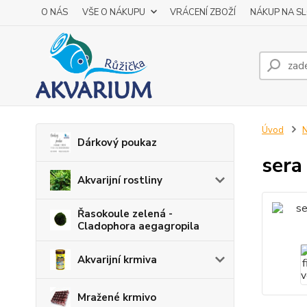
O NÁS
VŠE O NÁKUPU
VRÁCENÍ ZBOŽÍ
NÁKUP NA S
Úvod
N
Dárkový poukaz
sera
Akvarijní rostliny
Řasokoule zelená -
Cladophora aegagropila
Akvarijní krmiva
Mražené krmivo