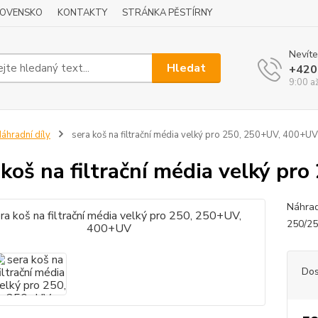
LOVENSKO
KONTAKTY
STRÁNKA PĚSTÍRNY
Nevíte
Hledat
+420
9:00 a
áhradní díly
sera koš na filtrační média velký pro 250, 250+UV, 400+UV
 koš na filtrační média velký p
Náhradn
250/2
Dos