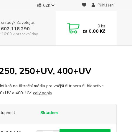
Přihlášení
CZK
 si rady? Zavolejte.
0
ks
 602 118 290
za
0,00 Kč
ž 16:00 v pracovní dny
ro 250, 250+UV, 400+UV
í koš na filtrační média pro vnější filtr sera fil bioactive
50+UV a 400+UV.
celý popis
tupnost
Skladem