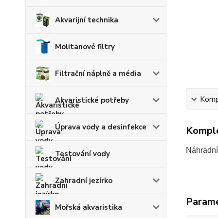
Akvarijní technika
Molitanové filtry
Filtrační náplně a média
Kompl
Akvaristické potřeby
Úprava vody a desinfekce
Komple
Náhradní 
Testování vody
Zahradní jezírko
Param
Mořská akvaristika