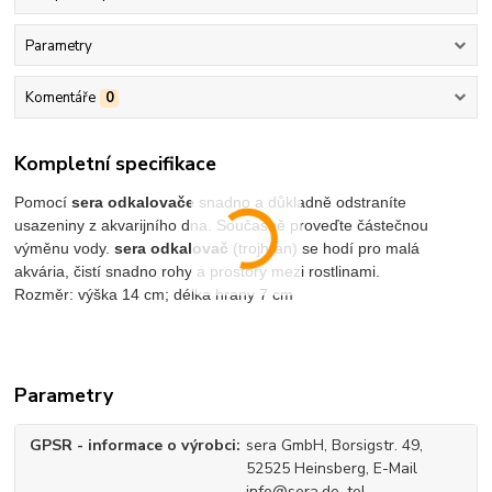
Parametry
Komentáře
0
Kompletní specifikace
Pomocí
sera odkalovače
snadno a důkladně odstraníte
usazeniny z akvarijního dna. Současně proveďte částečnou
výměnu vody.
sera odkalovač
(trojhran) se hodí pro malá
akvária, čistí snadno rohy a prostory mezi rostlinami.
Rozměr: výška 14 cm; délka hrany 7 cm
Parametry
GPSR - informace o výrobci
sera GmbH, Borsigstr. 49,
52525 Heinsberg, E-Mail
info@sera.de, tel.