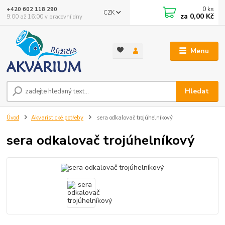
0
ks
+420 602 118 290
CZK
za
0,00 Kč
9:00 až 16:00 v pracovní dny
Menu
Hledat
Úvod
Akvaristické potřeby
sera odkalovač trojúhelníkový
sera odkalovač trojúhelníkový