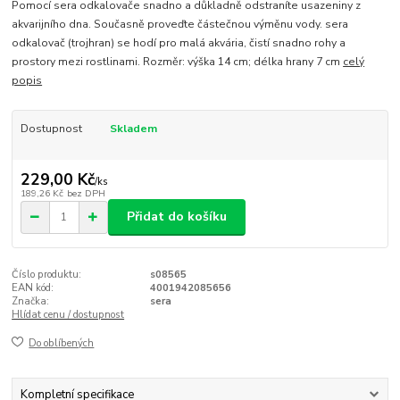
Pomocí sera odkalovače snadno a důkladně odstraníte usazeniny z
akvarijního dna. Současně proveďte částečnou výměnu vody. sera
odkalovač (trojhran) se hodí pro malá akvária, čistí snadno rohy a
prostory mezi rostlinami. Rozměr: výška 14 cm; délka hrany 7 cm
celý
popis
Dostupnost
Skladem
229,00 Kč
/
ks
189,26 Kč
bez DPH
Přidat do košíku
Číslo produktu:
s08565
EAN kód:
4001942085656
Značka:
sera
Hlídat cenu / dostupnost
Do oblíbených
Kompletní specifikace