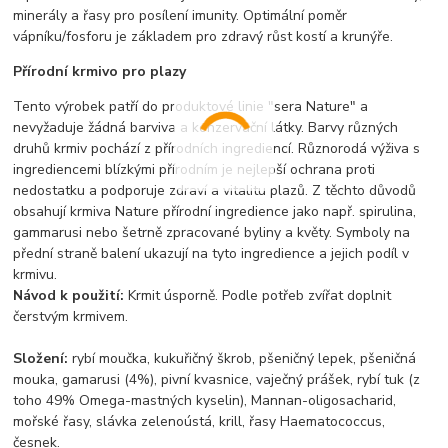
minerály a řasy pro posílení imunity. Optimální poměr
vápníku/fosforu je základem pro zdravý růst kostí a krunýře.
Přírodní krmivo pro plazy
Tento výrobek patří do produktové linie "sera Nature" a
nevyžaduje žádná barviva a konzervační látky. Barvy různých
druhů krmiv pochází z přírodních ingrediencí. Různorodá výživa s
ingrediencemi blízkými přírodním je nejlepší ochrana proti
nedostatku a podporuje zdraví a vitalitu plazů. Z těchto důvodů
obsahují krmiva Nature přírodní ingredience jako např. spirulina,
gammarusi nebo šetrně zpracované byliny a květy. Symboly na
přední straně balení ukazují na tyto ingredience a jejich podíl v
krmivu.
Návod k použití:
Krmit úsporně. Podle potřeb zvířat doplnit
čerstvým krmivem.
Složení:
rybí moučka, kukuřičný škrob, pšeničný lepek, pšeničná
mouka, gamarusi (4%), pivní kvasnice, vaječný prášek, rybí tuk (z
toho 49% Omega-mastných kyselin), Mannan-oligosacharid,
mořské řasy, slávka zelenoústá, krill, řasy Haematococcus,
česnek.