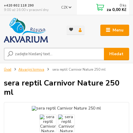
0
ks
+420 602 118 290
CZK
za
0,00 Kč
9:00 až 16:00 v pracovní dny
Menu
Hledat
Úvod
Akvarijní krmiva
sera reptil Carnivor Nature 250 ml
sera reptil Carnivor Nature 250
ml