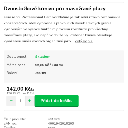
Dvousložkové krmivo pro masožravé plazy
sera reptil Professional Carnivor Nature je základní krmivo bez barviv a
konzervačních látek vyrobené z plovoucích dvoubarevných granulí
vyrobených ve vysoce funkčním procesu koextruze pro všechny
masožravé plazy jako např. vodní želvy. Prstenec krmiva obsahuje
vyváženou směs vodních organizmů jako ...
celý popis
Dostupnost
Skladem
Měrná cena
56,80 Kč / 100 ml
Balení
250 ml
142,00 Kč
/
ks
126,79 Kč
bez DPH
Přidat do košíku
Číslo produktu:
s01820
EAN kód:
4001942018203
Značka:
sera