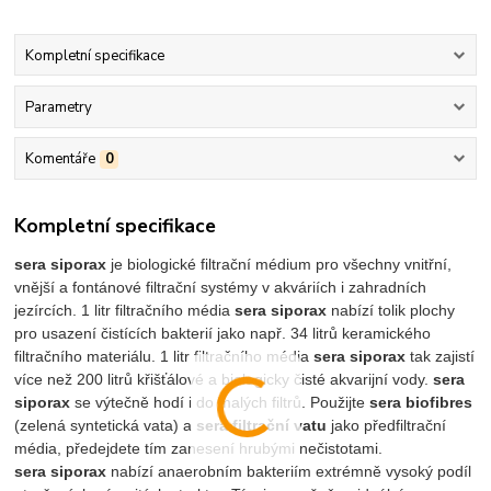
Kompletní specifikace
Parametry
Komentáře
0
Kompletní specifikace
sera siporax
je biologické filtrační médium pro všechny vnitřní,
vnější a fontánové filtrační systémy v akváriích i zahradních
jezírcích. 1 litr filtračního média
sera siporax
nabízí tolik plochy
pro usazení čistících bakterií jako např. 34 litrů keramického
filtračního materiálu. 1 litr filtračního média
sera siporax
tak zajistí
více než 200 litrů křišťálové a biologicky čisté akvarijní vody.
sera
siporax
se výtečně hodí i do malých filtrů. Použijte
sera biofibres
(zelená syntetická vata) a
sera filtrační vatu
jako předfiltrační
média, předejdete tím zanesení hrubými nečistotami.
sera siporax
nabízí anaerobním bakteriím extrémně vysoký podíl