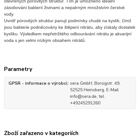
otevřených pórovitých struktur. Tím je umožněno ideální
zásobování bakterií živinami a nepatrným množstvím čerstvé
vody.
Uvnitř pórovitých struktur panují podmínky chudé na kyslík, čímž
jsou bakterie podněcovány ke štěpení nitrátu, aby získaly dostatek
kyslíku. Výsledkem nepřetržitého odbourávání nitrátu je akvarijní
voda s jen velmi nízkým obsahem nitrátů.
Parametry
GPSR - informace o výrobci
sera GmbH, Borsigstr. 49,
52525 Heinsberg, E-Mail
info@sera.de, tel.
+49245291260
Zboží zařazeno v kategoriích