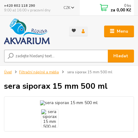
0
ks
+420 602 118 290
CZK
za
0,00 Kč
9:00 až 16:00 v pracovní dny
Menu
Hledat
Úvod
Filtrační náplně a média
sera siporax 15 mm 500 ml
sera siporax 15 mm 500 ml