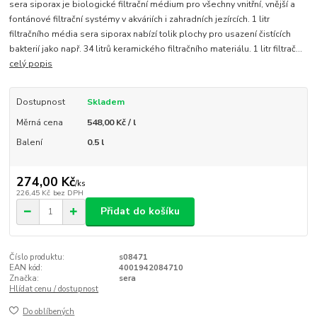
sera siporax je biologické filtrační médium pro všechny vnitřní, vnější a
fontánové filtrační systémy v akváriích i zahradních jezírcích. 1 litr
filtračního média sera siporax nabízí tolik plochy pro usazení čistících
bakterií jako např. 34 litrů keramického filtračního materiálu. 1 litr filtrač...
celý popis
Dostupnost
Skladem
Měrná cena
548,00 Kč / l
Balení
0.5 l
274,00 Kč
/
ks
226,45 Kč
bez DPH
Přidat do košíku
Číslo produktu:
s08471
EAN kód:
4001942084710
Značka:
sera
Hlídat cenu / dostupnost
Do oblíbených