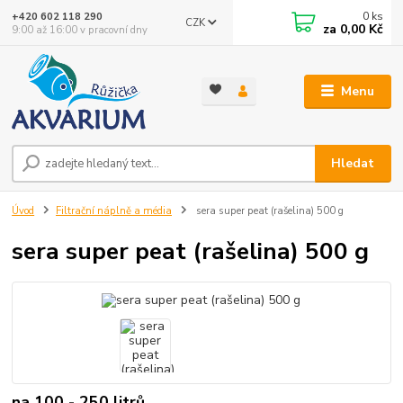
0
ks
+420 602 118 290
CZK
za
0,00 Kč
9:00 až 16:00 v pracovní dny
Menu
Hledat
Úvod
Filtrační náplně a média
sera super peat (rašelina) 500 g
sera super peat (rašelina) 500 g
na 100 - 250 litrů