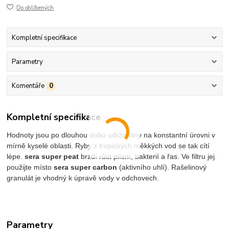
Do oblíbených
Kompletní specifikace
Parametry
Komentáře
0
Kompletní specifikace
Hodnoty jsou po dlouhou dobu udržovány na konstantní úrovni v
mírně kyselé oblasti. Ryby z tropických měkkých vod se tak cítí
lépe.
sera super peat
brzdí růst plísní, bakterií a řas. Ve filtru jej
použijte místo
sera super carbon
(aktivního uhlí). Rašelinový
granulát je vhodný k úpravě vody v odchovech.
Parametry