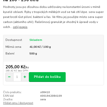
Hodnoty jsou po dlouhou dobu udržovány na konstantní úrovni v mírně
kyselé oblasti. Ryby z tropických měkkých vod se tak cítí lépe. sera super
peat brzdí růst plísní, bakterií a řas. Ve filtru jej použijte místo sera super
carbon (aktivního uhlí). Rašelinový granulát je vhodný k úpravě vody v
odch...
celý popis
Dostupnost
Skladem
Měrná cena
41,00 Kč / 100 g
Balení
500 g
205,00 Kč
/
ks
169,42 Kč
bez DPH
Přidat do košíku
Číslo produktu:
s08410
EAN kód:
4001942084109
Značka:
sera
Hlídat cenu / dostupnost