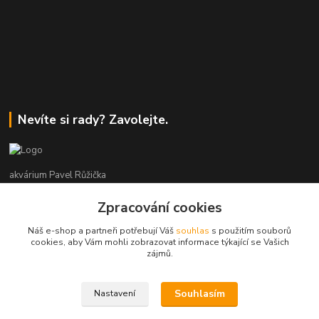
Nevíte si rady? Zavolejte.
akvárium Pavel Růžička
Zpracování cookies
+420 602 118 290
9:00 až 16:00 v pracovní dny
Náš e-shop a partneři potřebují Váš
souhlas
s použitím souborů
cookies, aby Vám mohli zobrazovat informace týkající se Vašich
info@akvariumruzicka.cz
zájmů.
Souhlasím
Nastavení