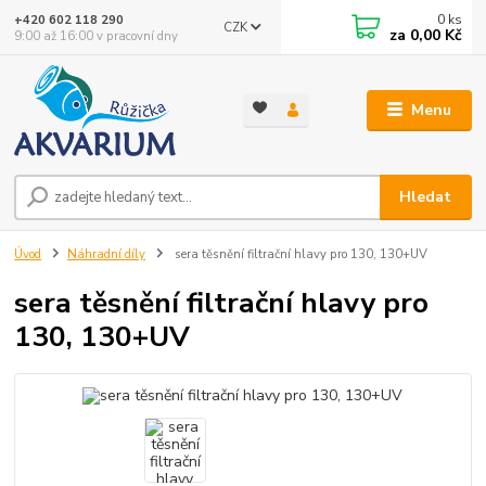
0
ks
+420 602 118 290
CZK
za
0,00 Kč
9:00 až 16:00 v pracovní dny
Menu
Hledat
Úvod
Náhradní díly
sera těsnění filtrační hlavy pro 130, 130+UV
sera těsnění filtrační hlavy pro
130, 130+UV