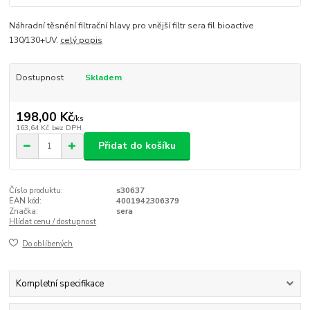
Náhradní těsnění filtrační hlavy pro vnější filtr sera fil bioactive
130/130+UV.
celý popis
Dostupnost
Skladem
198,00 Kč
/
ks
163,64 Kč
bez DPH
Přidat do košíku
Číslo produktu:
s30637
EAN kód:
4001942306379
Značka:
sera
Hlídat cenu / dostupnost
Do oblíbených
Kompletní specifikace