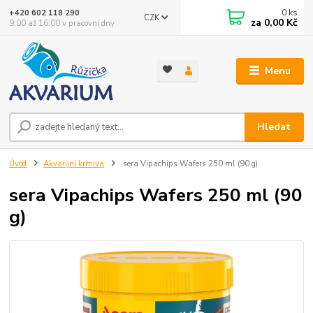
0
ks
+420 602 118 290
CZK
za
0,00 Kč
9:00 až 16:00 v pracovní dny
Menu
Hledat
Úvod
Akvarijní krmiva
sera Vipachips Wafers 250 ml (90 g)
sera Vipachips Wafers 250 ml (90
g)