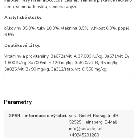
karoten, řasy Haematococcus, česnek, semena pískavice řeckého
sena, semena fenyklu, semena anýzu.
Analytické složky:
bílkoviny 35,0%, tuky 10,0%, vláknina 3,5%, vlhkost 6,0%, popel
6,5%.
Doplňkové látky:
Vitaminy a provitaminy:
3a672a/vit. A 37.000 IU/kg, 3a671/vit. D
3
1.800 IU/kg, 3a700/vit. E 120 mg/kg, 3a820/vit. B
35 mg/kg,
1
3a825i/vit. B
90 mg/kg, 3a312/stab. vit. C 550 mg/kg.
2
Parametry
GPSR - informace o výrobci
sera GmbH, Borsigstr. 49,
52525 Heinsberg, E-Mail
info@sera.de, tel.
+49245291260