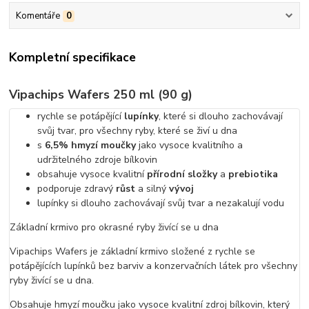
Komentáře
0
Kompletní specifikace
Vipachips Wafers 250 ml (90 g)
rychle se potápějící
lupínky
, které si dlouho zachovávají
svůj tvar, pro všechny ryby, které se živí u dna
s
6,5% hmyzí moučky
jako vysoce kvalitního a
udržitelného zdroje bílkovin
obsahuje vysoce kvalitní
přírodní složky
a
prebiotika
podporuje zdravý
růst
a silný
vývoj
lupínky si dlouho zachovávají svůj tvar a nezakalují vodu
Základní krmivo pro okrasné ryby živící se u dna
Vipachips Wafers je základní krmivo složené z rychle se
potápějících lupínků bez barviv a konzervačních látek pro všechny
ryby živící se u dna.
Obsahuje hmyzí moučku jako vysoce kvalitní zdroj bílkovin, který