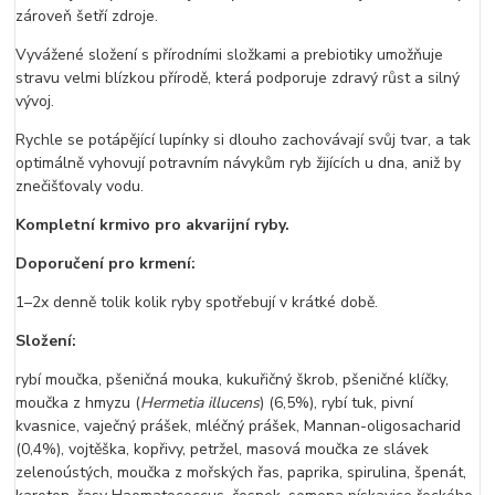
zároveň šetří zdroje.
Vyvážené složení s přírodními složkami a prebiotiky umožňuje
stravu velmi blízkou přírodě, která podporuje zdravý růst a silný
vývoj.
Rychle se potápějící lupínky si dlouho zachovávají svůj tvar, a tak
optimálně vyhovují potravním návykům ryb žijících u dna, aniž by
znečišťovaly vodu.
Kompletní krmivo pro akvarijní ryby.
Doporučení pro krmení:
1–2x denně tolik kolik ryby spotřebují v krátké době.
Složení:
rybí moučka, pšeničná mouka, kukuřičný škrob, pšeničné klíčky,
moučka z hmyzu (
Hermetia illucens
) (6,5%), rybí tuk, pivní
kvasnice, vaječný prášek, mléčný prášek, Mannan-oligosacharid
(0,4%), vojtěška, kopřivy, petržel, masová moučka ze slávek
zelenoústých, moučka z mořských řas, paprika, spirulina, špenát,