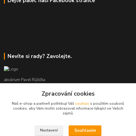
Dejte palec naší Facebook stránce
Nevíte si rady? Zavolejte.
akvárium Pavel Růžička
Zpracování cookies
+420 602 118 290
9:00 až 16:00 v pracovní dny
Náš e-shop a partneři potřebují Váš
souhlas
s použitím souborů
cookies, aby Vám mohli zobrazovat informace týkající se Vašich
info@akvariumruzicka.cz
zájmů.
Souhlasím
Nastavení