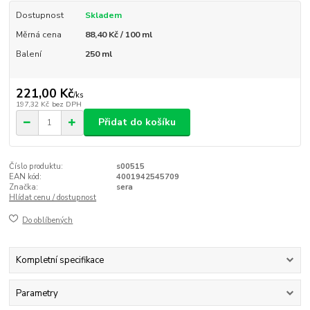
Dostupnost
Skladem
Měrná cena
88,40 Kč / 100 ml
Balení
250 ml
221,00 Kč
/
ks
197,32 Kč
bez DPH
Přidat do košíku
Číslo produktu:
s00515
EAN kód:
4001942545709
Značka:
sera
Hlídat cenu / dostupnost
Do oblíbených
Kompletní specifikace
Parametry