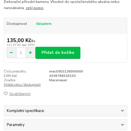
Dekorační přírodní kameny. Vhodné do společenského akvária nebo
nanoakvária.
celý popis
Dostupnost
Skladem
135,00 Kč
/
ks
111,57 Kč
bez DPH
Přidat do košíku
Číslo produktu:
mac50ES138000000
EAN kód:
4038768020103
Značka:
Macenauer
Hlídat cenu / dostupnost
Do oblíbených
Kompletní specifikace
Parametry