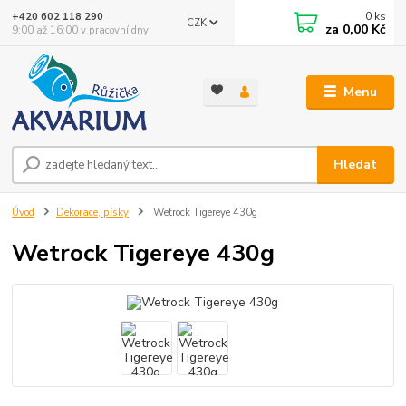
0
ks
+420 602 118 290
CZK
za
0,00 Kč
9:00 až 16:00 v pracovní dny
Menu
Hledat
Úvod
Dekorace, písky
Wetrock Tigereye 430g
Wetrock Tigereye 430g