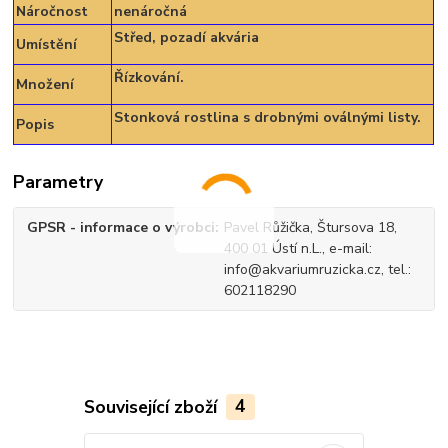
Náročnost
nenáročná
Střed, pozadí akvária
Umístění
Řízkování.
Množení
Stonková rostlina s drobnými oválnými listy.
Popis
Parametry
GPSR - informace o výrobci
Pavel Růžička, Štursova 18,
400 01 Ústí n.L., e-mail:
info@akvariumruzicka.cz, tel.:
602118290
Související zboží
4