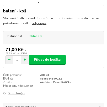
balení - koš
Stonková rostlina vhodná na střed a pozadí akvária. Lze zastřihovat na
požadovanou výšku.
celý popis
Dostupnost
Skladem
71,00 Kč
/
ks
63,39 Kč
bez DPH
Přidat do košíku
Číslo produktu:
AR023
EAN kód:
8595644390232
Značka:
akvárium Pavel Růžička
Hlídat cenu / dostupnost
Do oblíbených