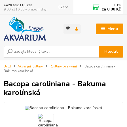
0
ks
+420 602 118 290
CZK
za
0,00 Kč
9:00 až 16:00 v pracovní dny
Menu
Hledat
Úvod
Akvarijní rostliny
Rostliny do akvárií
Bacopa caroliniana -
Bakuma karolínská
Bacopa caroliniana - Bakuma
karolínská