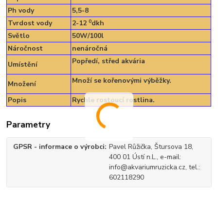
Ph vody
5,5-8
0
Tvrdost vody
2-12
dkh
Světlo
50W/100l
Náročnost
nenáročná
Popředí, střed akvária
Umístění
Množí se kořenovými výběžky.
Množení
Popis
Rychle rostoucí rostlina.
Parametry
GPSR - informace o výrobci
Pavel Růžička, Štursova 18,
400 01 Ústí n.L., e-mail:
info@akvariumruzicka.cz, tel.:
602118290