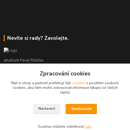
Nevíte si rady? Zavolejte.
akvárium Pavel Růžička
Zpracování cookies
+420 602 118 290
9:00 až 16:00 v pracovní dny
Náš e-shop a partneři potřebují Váš
souhlas
s použitím souborů
cookies, aby Vám mohli zobrazovat informace týkající se Vašich
info@akvariumruzicka.cz
zájmů.
Souhlasím
Nastavení
akvárium Růžička 2011 - 2026
Souhlas můžete odmítnout
zde
.