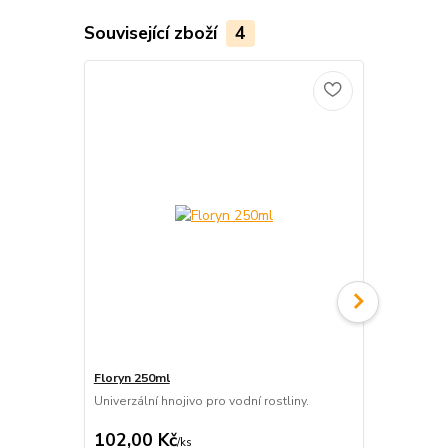
Související zboží
4
Floryn 250ml
FlorynCO2+
Univerzální hnojivo pro vodní rostliny.
Tekutý uhlík 
CO2.
102,00 Kč
129,00 K
/
ks