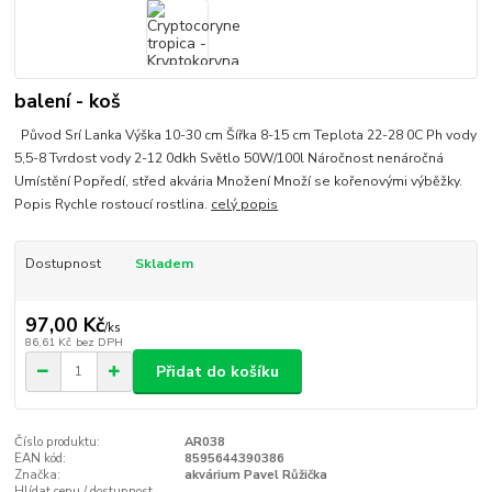
balení - koš
Původ Srí Lanka Výška 10-30 cm Šířka 8-15 cm Teplota 22-28 0C Ph vody
5,5-8 Tvrdost vody 2-12 0dkh Světlo 50W/100l Náročnost nenáročná
Umístění Popředí, střed akvária Množení Množí se kořenovými výběžky.
Popis Rychle rostoucí rostlina.
celý popis
Dostupnost
Skladem
97,00 Kč
/
ks
86,61 Kč
bez DPH
Přidat do košíku
Číslo produktu:
AR038
EAN kód:
8595644390386
Značka:
akvárium Pavel Růžička
Hlídat cenu / dostupnost