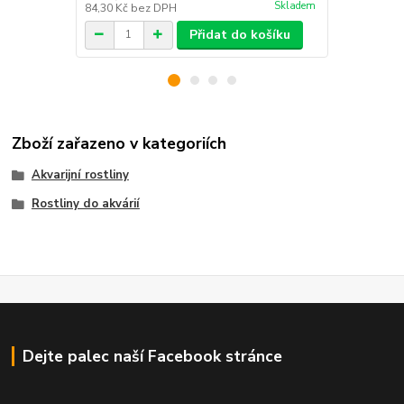
Skladem
84,30 Kč
bez DPH
106,61 Kč
be
Přidat do košíku
Zboží zařazeno v kategoriích
Akvarijní rostliny
Rostliny do akvárií
Dejte palec naší Facebook stránce