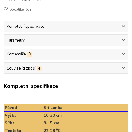
Do oblíbených
Kompletní specifikace
Parametry
Komentáře
0
Související zboží
4
Kompletní specifikace
Původ
Srí Lanka
Výška
10-30 cm
Šířka
8-15 cm
0
Teplota
22-28
C