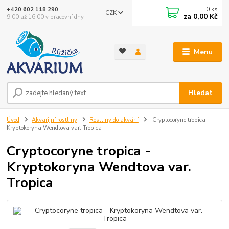
0
ks
+420 602 118 290
CZK
za
0,00 Kč
9:00 až 16:00 v pracovní dny
Menu
Hledat
Úvod
Akvarijní rostliny
Rostliny do akvárií
Cryptocoryne tropica -
Kryptokoryna Wendtova var. Tropica
Cryptocoryne tropica -
Kryptokoryna Wendtova var.
Tropica