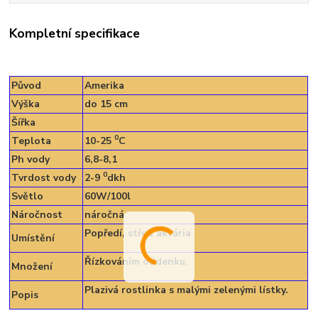
Kompletní specifikace
Původ
Amerika
Výška
do 15 cm
Šířka
0
Teplota
10-25
C
Ph vody
6,8-8,1
0
Tvrdost vody
2-9
dkh
Světlo
60W/100l
Náročnost
náročná
Popředí, střed akvária
Umístění
Řízkováním oddenku.
Množení
Plazivá rostlinka s malými zelenými lístky.
Popis