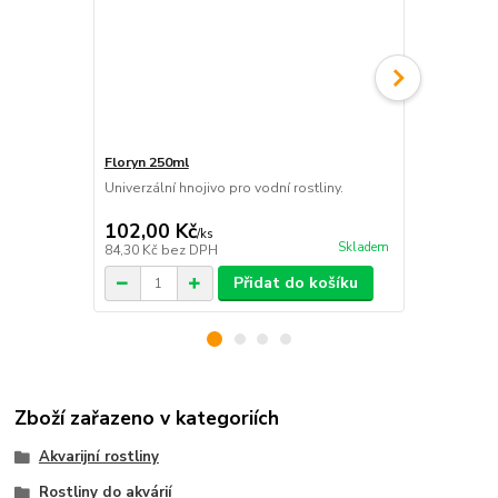
Floryn 250ml
FlorynCO2+
Univerzální hnojivo pro vodní rostliny.
Tekutý uhlík 
CO2.
102,00 Kč
129,00 K
/
ks
Skladem
84,30 Kč
bez DPH
106,61 Kč
be
Přidat do košíku
Zboží zařazeno v kategoriích
Akvarijní rostliny
Rostliny do akvárií