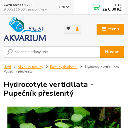
0
ks
+420 602 118 290
CZK
za
0,00 Kč
9:00 až 16:00 v pracovní dny
Menu
Hledat
Úvod
Akvarijní rostliny
Rostliny do akvárií
Hydrocotyle verticillata -
Pupečník přeslenitý
Hydrocotyle verticillata -
Pupečník přeslenitý